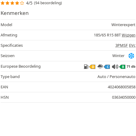
4/5
(94 beoordeling)
Kenmerken
Model
Winterexpert
Afmeting
185/65 R15 88T
Wijzigen
Specificaties
3PMSF
EVc
Seizoen
Winter
Europese Beoordeling
71 db
D
C
B
Type band
Auto / Personenauto
EAN
4024068005858
HSN
03634050000