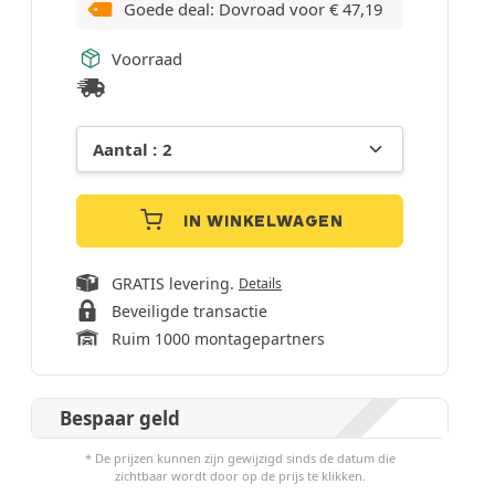
Goede deal: Dovroad voor
€
47,19
Voorraad
IN WINKELWAGEN
GRATIS levering.
Details
Beveiligde transactie
Ruim 1000 montagepartners
Bespaar geld
* De prijzen kunnen zijn gewijzigd sinds de datum die
zichtbaar wordt door op de prijs te klikken.