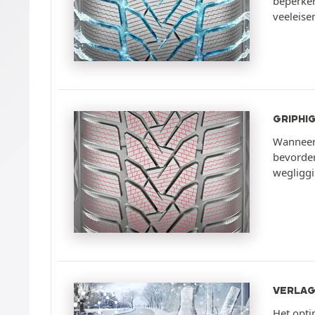
beperken
veeleise
GRIPHI
Wanneer 
bevorder
wegliggi
VERLAG
Het opti