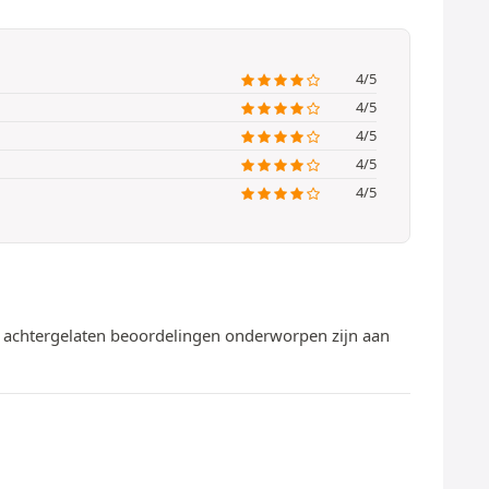
4/5
4/5
4/5
4/5
4/5
te achtergelaten beoordelingen onderworpen zijn aan