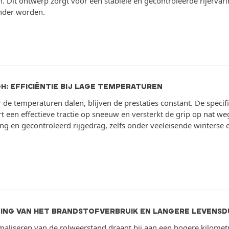
. Dit ontwerp zorgt voor een stabiele en gecontroleerde rijervar
nder worden.
GH: EFFICIËNTIE BIJ LAGE TEMPERATUREN
de temperaturen dalen, blijven de prestaties constant. De speci
t een effectieve tractie op sneeuw en versterkt de grip op nat we
ng en gecontroleerd rijgedrag, zelfs onder veeleisende winterse
ING VAN HET BRANDSTOFVERBRUIK EN LANGERE LEVENS
maliseren van de rolweerstand draagt bij aan een hogere kilometr