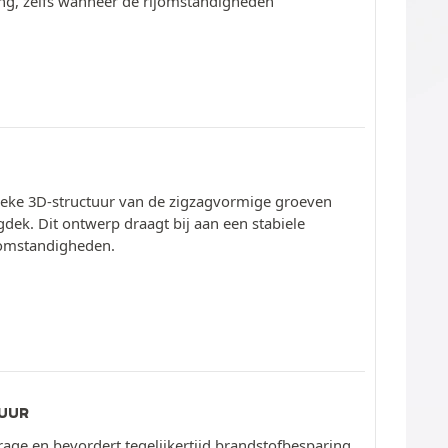
ing, zelfs wanneer de rijomstandigheden
fieke 3D-structuur van de zigzagvormige groeven
gdek. Dit ontwerp draagt bij aan een stabiele
 omstandigheden.
DUUR
age en bevordert tegelijkertijd brandstofbesparing.