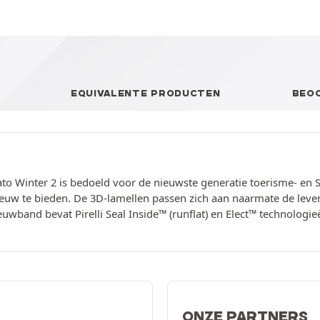
EQUIVALENTE PRODUCTEN
BEO
rato Winter 2 is bedoeld voor de nieuwste generatie toerisme- en S
neeuw te bieden. De 3D-lamellen passen zich aan naarmate de lev
euwband bevat Pirelli Seal Inside™ (runflat) en Elect™ technologi
ONZE PARTNERS