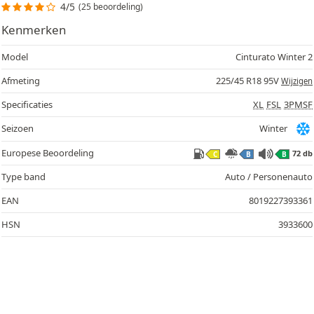
4/5
(25 beoordeling)
Kenmerken
Model
Cinturato Winter 2
Afmeting
225/45 R18 95V
Wijzigen
Specificaties
XL
FSL
3PMSF
Seizoen
Winter
Europese Beoordeling
72 db
C
B
B
Type band
Auto / Personenauto
EAN
8019227393361
HSN
3933600