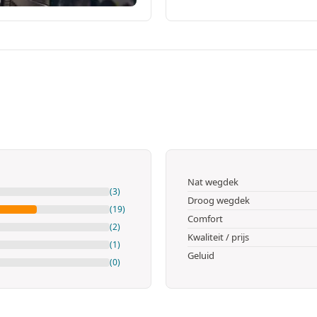
Nat wegdek
(3)
Droog wegdek
(19)
Comfort
(2)
Kwaliteit / prijs
(1)
Geluid
(0)