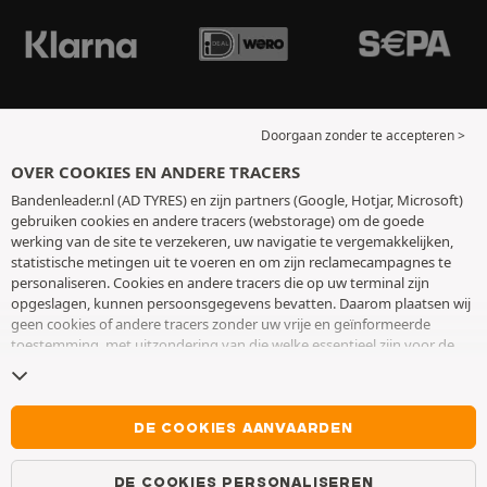
Doorgaan zonder te accepteren >
OVER COOKIES EN ANDERE TRACERS
Bandenleader.nl (AD TYRES) en zijn partners (Google, Hotjar, Microsoft)
gebruiken cookies en andere tracers (webstorage) om de goede
werking van de site te verzekeren, uw navigatie te vergemakkelijken,
statistische metingen uit te voeren en om zijn reclamecampagnes te
personaliseren. Cookies en andere tracers die op uw terminal zijn
opgeslagen, kunnen persoonsgegevens bevatten. Daarom plaatsen wij
geen cookies of andere tracers zonder uw vrije en geïnformeerde
toestemming, met uitzondering van die welke essentieel zijn voor de
werking van de site. We bewaren uw keuze 6 maanden. U kunt uw
toestemming op elk moment intrekken door naar de pagina over
cookies en andere tracers
te gaan. U kunt ervoor kiezen om verder te
surfen zonder het deponeren van cookies of andere tracers te
DE COOKIES AANVAARDEN
aanvaarden. Weigering verhindert de toegang tot diensten niet AD
TYRES. Voor meer informatie,
bezoek de cookies en andere tracers
DE COOKIES PERSONALISEREN