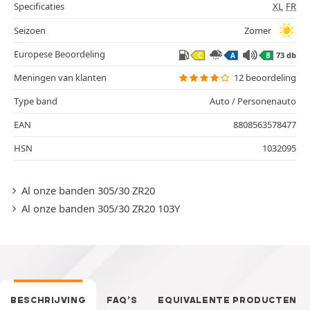
Specificaties
XL
FR
Seizoen
Zomer
Europese Beoordeling
73 db
C
A
B
Meningen van klanten
12 beoordeling
Type band
Auto / Personenauto
EAN
8808563578477
HSN
1032095
Al onze banden 305/30 ZR20
Al onze banden 305/30 ZR20 103Y
BESCHRIJVING
FAQ’S
EQUIVALENTE PRODUCTEN