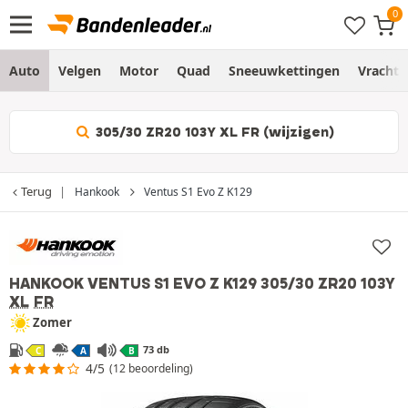
Auto
Velgen
Motor
Quad
Sneeuwkettingen
Vracht
305/30 ZR20 103Y XL FR (wijzigen)
Terug
Hankook
Ventus S1 Evo Z K129
HANKOOK VENTUS S1 EVO Z K129
305/30 ZR20 103Y
XL
FR
Zomer
73 db
C
A
B
4/5
(12 beoordeling)