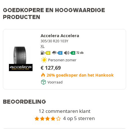
GOEDKOPERE EN HOOGWAARDIGE
PRODUCTEN
Accelera Accelera
305/30 R20 103Y
XL
72 db
C
C
A
Personen zomer
€
127,69
26% goedkoper dan het Hankook
Voorraad
BEOORDELING
12 commentaren klant
4 op 5 sterren