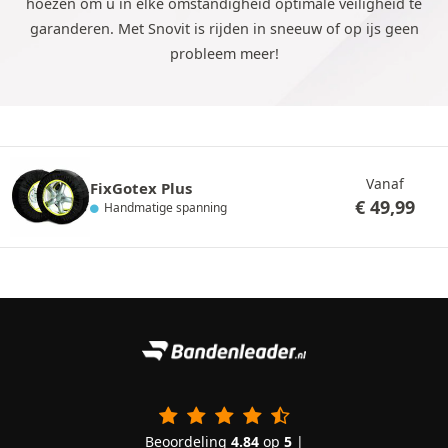
hoezen om u in elke omstandigheid optimale veiligheid te
garanderen. Met Snovit is rijden in sneeuw of op ijs geen
probleem meer!
Vanaf
FixGotex Plus
€
49,99
Handmatige spanning
Beoordeling
4.84
op
5
|