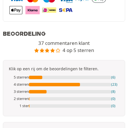
BEOORDELING
37 commentaren klant
4 op 5 sterren
Klik op een rij om de beoordelingen te filteren.
5 sterren
(6)
4 sterren
(23)
3 sterren
(8)
2 sterren
(0)
1 ster
(0)