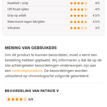
Kwaliteit / prijs
4/5
Off Road rijden
4/5
Grip op asfalt
4.5/5
Weerstand tegen lekrijden
4.5/5
Vibraties
3/5
MENING VAN GEBRUIKERS
Om dit product te kunnen beoordelen, moet u eerst een
bestelling hebben geplaatst. Wij informeren u dat de op de
site achtergelaten beoordelingen onderworpen zijn aan
een
controleprocedure
. De beoordelingen worden
uitsluitend op chronologische volgorde gesorteerd.
BEOORDELING VAN PATRICE V
4/5