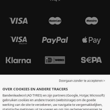
Doorgaan zonder te accepteren >
OVER COOKIES EN ANDERE TRACERS
Bandenleader.nl (AD TYRES) en zijn partners (Google, Hotjar, Microsoft)
gebruiken cookies en andere tracers (webstorage) om de goede
werking van de site te verzekeren, uw navigatie te vergemakkelijken,
statistische metingen uit te voeren en om zijn reclamecampagnes te