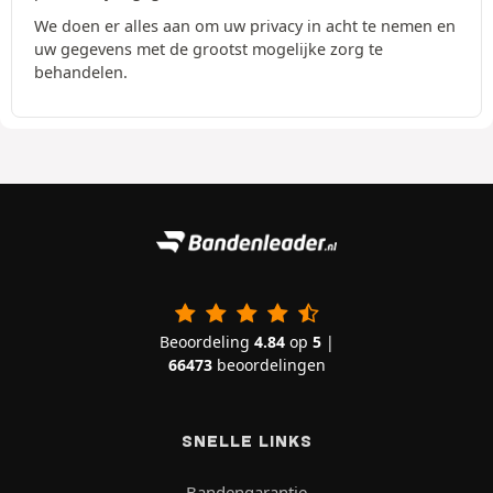
We doen er alles aan om uw privacy in acht te nemen en
uw gegevens met de grootst mogelijke zorg te
behandelen.
Beoordeling
4.84
op
5
|
66473
beoordelingen
SNELLE LINKS
Bandengarantie