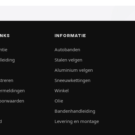
INKS
INFORMATIE
ntie
Autobanden
leiding
Stalen velgen
Aluminium velgen
streren
Sneeuwkettingen
vermeldingen
Winkel
oorwaarden
Olie
Bandenhandleiding
d
Levering en montage