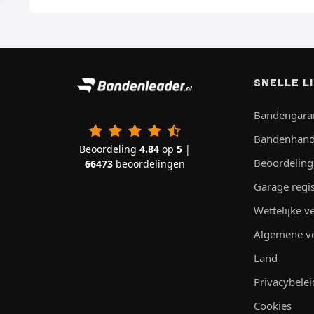
SNELLE L
Bandengara
Bandenhand
Beoordeling
4.84
op
5
|
Beoordeling
66473
beoordelingen
Garage regi
Wettelijke 
Algemene v
Land
Privacybelei
Cookies