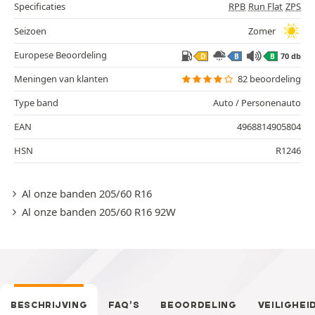
Specificaties
RPB
Run Flat
ZPS
Seizoen
Zomer
Europese Beoordeling
70 db
D
B
B
Meningen van klanten
82 beoordeling
Type band
Auto / Personenauto
EAN
4968814905804
HSN
R1246
Al onze banden 205/60 R16
Al onze banden 205/60 R16 92W
BESCHRIJVING
FAQ’S
BEOORDELING
VEILIGHEI