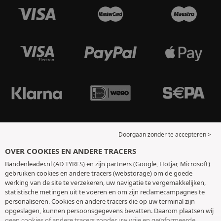
Doorgaan zonder te accepteren >
OVER COOKIES EN ANDERE TRACERS
Bandenleader.nl (AD TYRES) en zijn partners (Google, Hotjar, Microsoft)
gebruiken cookies en andere tracers (webstorage) om de goede
werking van de site te verzekeren, uw navigatie te vergemakkelijken,
statistische metingen uit te voeren en om zijn reclamecampagnes te
personaliseren. Cookies en andere tracers die op uw terminal zijn
opgeslagen, kunnen persoonsgegevens bevatten. Daarom plaatsen wij
geen cookies of andere tracers zonder uw vrije en geïnformeerde