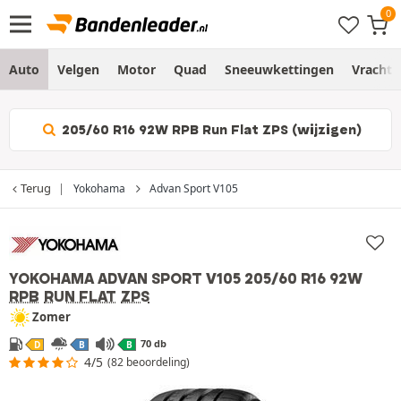
Auto
Velgen
Motor
Quad
Sneeuwkettingen
Vracht
205/60 R16 92W RPB Run Flat ZPS (wijzigen)
Terug
Yokohama
Advan Sport V105
YOKOHAMA ADVAN SPORT V105
205/60 R16 92W
RPB
RUN FLAT
ZPS
Zomer
70 db
D
B
B
4/5
(82 beoordeling)