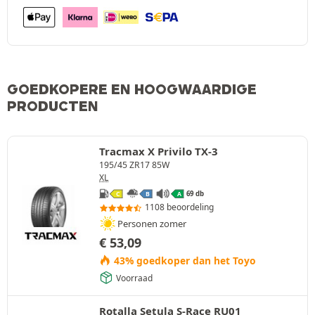
GOEDKOPERE EN HOOGWAARDIGE
PRODUCTEN
Tracmax X Privilo TX-3
195/45 ZR17 85W
XL
69 db
C
B
A
1108 beoordeling
Personen zomer
€
53,09
43% goedkoper dan het Toyo
Voorraad
Rotalla Setula S-Race RU01