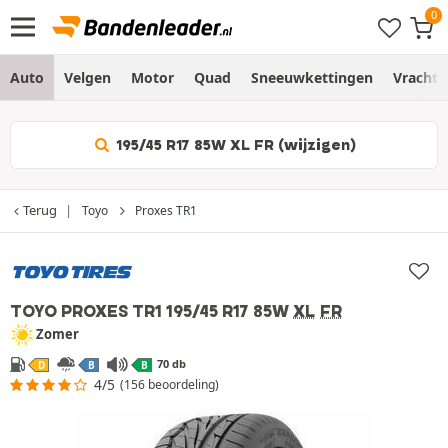
Auto
Velgen
Motor
Quad
Sneeuwkettingen
Vracht
195/45 R17 85W XL FR (wijzigen)
Terug
Toyo
Proxes TR1
TOYO PROXES TR1
195/45 R17 85W
XL
FR
Zomer
70 db
D
B
B
4/5
(156 beoordeling)