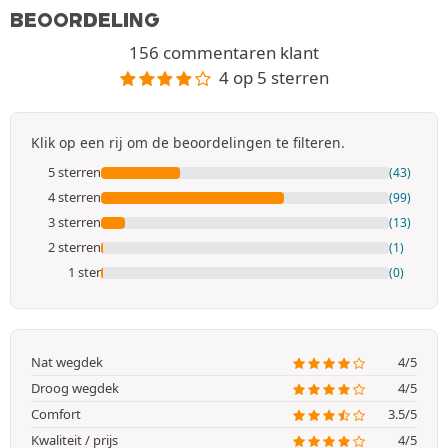
BEOORDELING
156 commentaren klant
4 op 5 sterren
Klik op een rij om de beoordelingen te filteren.
5 sterren
(43)
4 sterren
(99)
3 sterren
(13)
2 sterren
(1)
1 ster
(0)
Nat wegdek
4/5
Droog wegdek
4/5
Comfort
3.5/5
Kwaliteit / prijs
4/5