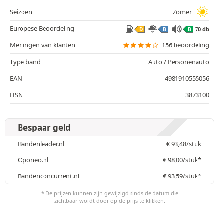
Seizoen
Zomer
Europese Beoordeling
70 db
D
B
B
Meningen van klanten
156 beoordeling
Type band
Auto / Personenauto
EAN
4981910555056
HSN
3873100
Bespaar geld
Bandenleader.nl
€
93,48
/stuk
Oponeo.nl
€
98,00
/stuk*
Bandenconcurrent.nl
€
93,59
/stuk*
* De prijzen kunnen zijn gewijzigd sinds de datum die
zichtbaar wordt door op de prijs te klikken.