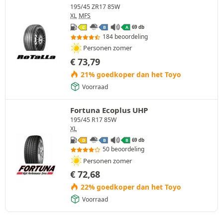
195/45 ZR17 85W
XL
MFS
69 db
C
B
A
184 beoordeling
Personen zomer
€
73,79
21% goedkoper dan het Toyo
Voorraad
Fortuna Ecoplus UHP
195/45 R17 85W
XL
69 db
D
B
B
50 beoordeling
Personen zomer
€
72,68
22% goedkoper dan het Toyo
Voorraad