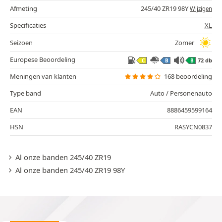
Afmeting
245/40 ZR19 98Y
Wijzigen
Specificaties
XL
Seizoen
Zomer
Europese Beoordeling
72 db
C
B
B
Meningen van klanten
168 beoordeling
Type band
Auto / Personenauto
EAN
8886459599164
HSN
RASYCN0837
Al onze banden 245/40 ZR19
Al onze banden 245/40 ZR19 98Y