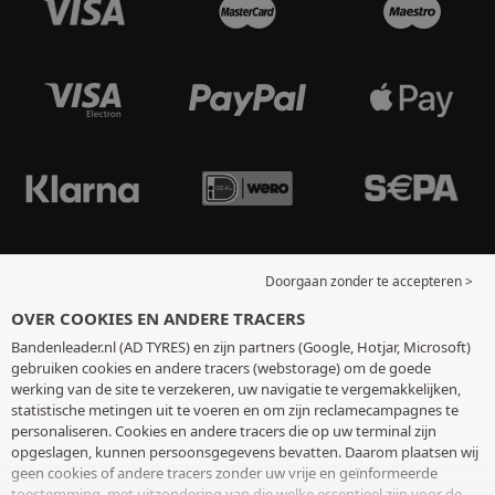
Doorgaan zonder te accepteren >
OVER COOKIES EN ANDERE TRACERS
Bandenleader.nl (AD TYRES) en zijn partners (Google, Hotjar, Microsoft)
gebruiken cookies en andere tracers (webstorage) om de goede
werking van de site te verzekeren, uw navigatie te vergemakkelijken,
statistische metingen uit te voeren en om zijn reclamecampagnes te
personaliseren. Cookies en andere tracers die op uw terminal zijn
opgeslagen, kunnen persoonsgegevens bevatten. Daarom plaatsen wij
geen cookies of andere tracers zonder uw vrije en geïnformeerde
toestemming, met uitzondering van die welke essentieel zijn voor de