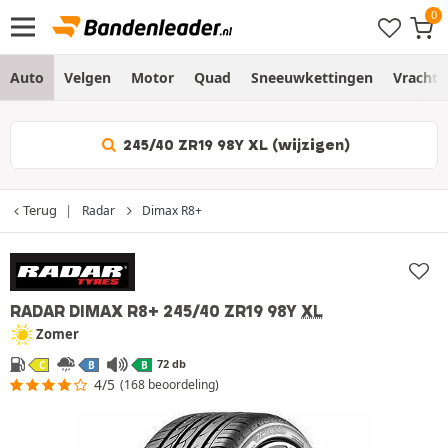
Auto
Velgen
Motor
Quad
Sneeuwkettingen
Vracht
245/40 ZR19 98Y XL (wijzigen)
Terug
Radar
Dimax R8+
RADAR DIMAX R8+
245/40 ZR19 98Y
XL
Zomer
72 db
C
B
B
4/5
(168 beoordeling)