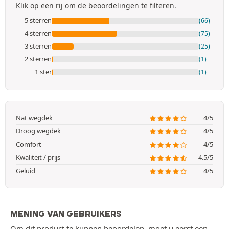
Klik op een rij om de beoordelingen te filteren.
5 sterren
(66)
4 sterren
(75)
3 sterren
(25)
2 sterren
(1)
1 ster
(1)
Nat wegdek
4/5
Droog wegdek
4/5
Comfort
4/5
Kwaliteit / prijs
4.5/5
Geluid
4/5
MENING VAN GEBRUIKERS
Om dit product te kunnen beoordelen, moet u eerst een