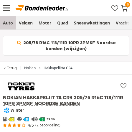
Auto
Velgen
Motor
Quad
Sneeuwkettingen
Vracht
205/75 R16C 113/111R 10PR 3PMSF Noordse
banden (wijzigen)
Terug
Nokian
Hakkapeliitta CR4
NOKIAN HAKKAPELIITTA CR4
205/75 R16C 113/111R
10PR
3PMSF
NOORDSE BANDEN
Winter
73 db
C
D
B
4/5
(2 beoordeling)