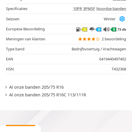
Specificaties
10PR
3PMSF
Noordse banden
Seizoen
Winter
Europese Beoordeling
73 db
C
D
B
Meningen van klanten
2 beoordeling
Type band
Bedrijfsvoertuig / Vrachtwagen
EAN
6419440497402
HSN
T432368
Al onze banden 205/75 R16
Al onze banden 205/75 R16C 113/111R