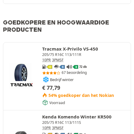
GOEDKOPERE EN HOOGWAARDIGE
PRODUCTEN
Tracmax X-Privilo VS-450
205/75 R16C 113/111R
10PR
3PMSF
72 db
C
B
B
67 beoordeling
Bedrijf winter
€
77,79
54% goedkoper dan het Nokian
Voorraad
Kenda Komendo Winter KR500
205/75 R16C 113/111S
10PR
3PMSF