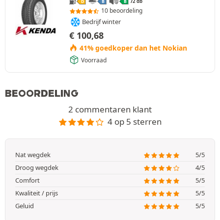
72 db
D
B
B
10 beoordeling
Bedrijf winter
€
100,68
41% goedkoper dan het Nokian
Voorraad
BEOORDELING
2 commentaren klant
4 op 5 sterren
Nat wegdek
5/5
Droog wegdek
4/5
Comfort
5/5
Kwaliteit / prijs
5/5
Geluid
5/5