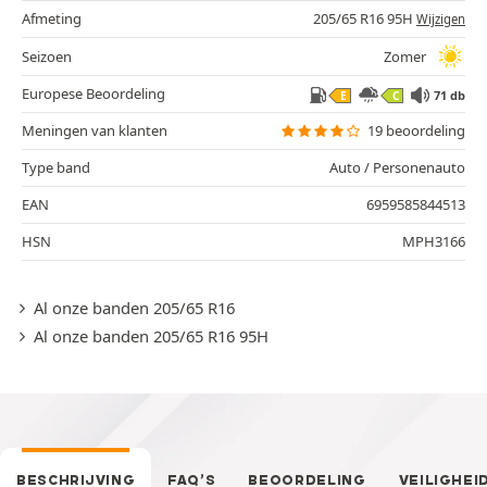
Afmeting
205/65 R16 95H
Wijzigen
Seizoen
Zomer
Europese Beoordeling
71 db
E
C
Meningen van klanten
19 beoordeling
Type band
Auto / Personenauto
EAN
6959585844513
HSN
MPH3166
Al onze banden 205/65 R16
Al onze banden 205/65 R16 95H
BESCHRIJVING
FAQ’S
BEOORDELING
VEILIGHEI