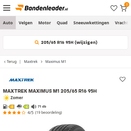
Auto
Velgen
Motor
Quad
Sneeuwkettingen
Vracht
205/65 R16 95H (wijzigen)
Terug
Maxtrek
Maximus M1
MAXTREK MAXIMUS M1
205/65 R16 95H
Zomer
71 db
E
C
4/5
(19 beoordeling)