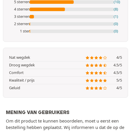
5 sterren
(10)
4 sterren
(8)
3 sterren
(1)
2 sterren
(0)
1 ster
(0)
Nat wegdek
4/5
Droog wegdek
4.5/5
Comfort
4.5/5
Kwaliteit / prijs
5/5
Geluid
4/5
MENING VAN GEBRUIKERS
Om dit product te kunnen beoordelen, moet u eerst een
bestelling hebben geplaatst. Wij informeren u dat de op de