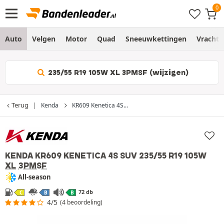
Auto
Velgen
Motor
Quad
Sneeuwkettingen
Vracht
235/55 R19 105W XL 3PMSF (wijzigen)
Terug
Kenda
KR609 Kenetica 4S...
KENDA KR609 KENETICA 4S SUV
235/55 R19 105W
XL
3PMSF
All-season
72 db
C
B
B
4/5
(4 beoordeling)