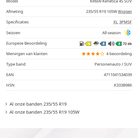
Model
KR609 Kenetica 4S SUV
Afmeting
235/55 R19 105W
Wijzigen
Specificaties
XL
3PMSF
Seizoen
All-season
Europese Beoordeling
72 db
C
B
B
Meningen van klanten
4 beoordeling
Type band
Personenauto / SUV
EAN
4711041534039
HSN
K333B986
Al onze banden 235/55 R19
Al onze banden 235/55 R19 105W