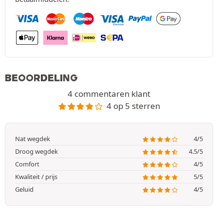
BEOORDELING
4 commentaren klant
4 op 5 sterren
Nat wegdek
4/5
Droog wegdek
4.5/5
Comfort
4/5
Kwaliteit / prijs
5/5
Geluid
4/5