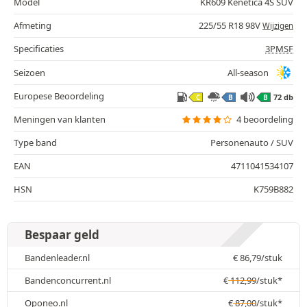
Model
KR609 Kenetica 4S SUV
Afmeting
225/55 R18 98V
Wijzigen
Specificaties
3PMSF
Seizoen
All-season
Europese Beoordeling
72 db
C
B
B
Meningen van klanten
4 beoordeling
Type band
Personenauto / SUV
EAN
4711041534107
HSN
K759B882
Bespaar geld
Bandenleader.nl
€
86,79
/stuk
Bandenconcurrent.nl
€
112,99
/stuk*
Oponeo.nl
€
87,00
/stuk*