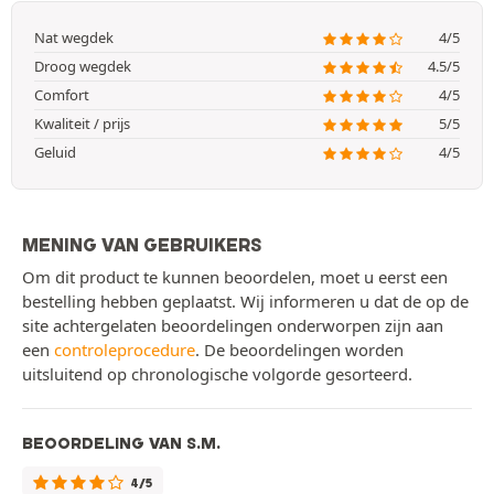
Nat wegdek
4/5
Droog wegdek
4.5/5
Comfort
4/5
Kwaliteit / prijs
5/5
Geluid
4/5
MENING VAN GEBRUIKERS
Om dit product te kunnen beoordelen, moet u eerst een
bestelling hebben geplaatst. Wij informeren u dat de op de
site achtergelaten beoordelingen onderworpen zijn aan
een
controleprocedure
. De beoordelingen worden
uitsluitend op chronologische volgorde gesorteerd.
BEOORDELING VAN S.M.
4/5