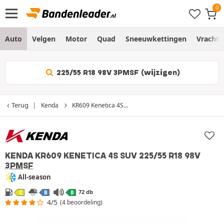
Auto
Velgen
Motor
Quad
Sneeuwkettingen
Vracht
225/55 R18 98V 3PMSF (wijzigen)
Terug
Kenda
KR609 Kenetica 4S...
KENDA KR609 KENETICA 4S SUV
225/55 R18 98V
3PMSF
All-season
72 db
C
B
B
4/5
(4 beoordeling)