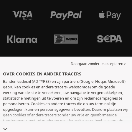
Doorgaan zonder te accepteren >
OVER COOKIES EN ANDERE TRACERS
Bandenleader.nl (AD TYRES) en zijn partners (Google, Hotjar, Microsoft)
gebruiken cookies en andere tracers (webstorage) om de goede
werking van de site te verzekeren, uw navigatie te vergemakkelijken,
statistische metingen uit te voeren en om zijn reclamecampagnes te
personaliseren. Cookies en andere tracers die op uw terminal zijn
opgeslagen, kunnen persoonsgegevens bevatten. Daarom plaatsen wij
geen cookies of andere tracers zonder uw vrije en geïnformeerde
toestemming, met uitzondering van die welke essentieel zijn voor de
werking van de site. We bewaren uw keuze 6 maanden. U kunt uw
toestemming op elk moment intrekken door naar de pagina over