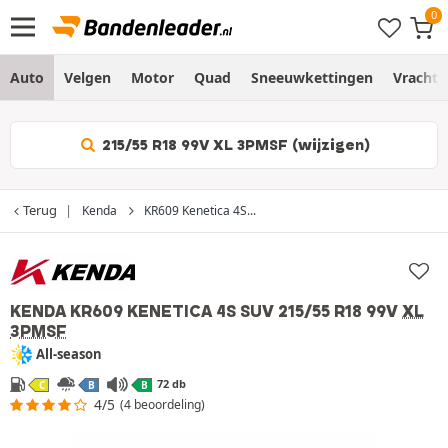
Auto
Velgen
Motor
Quad
Sneeuwkettingen
Vracht
215/55 R18 99V XL 3PMSF (wijzigen)
Terug
Kenda
KR609 Kenetica 4S...
KENDA KR609 KENETICA 4S SUV
215/55 R18 99V
XL
3PMSF
All-season
72 db
C
B
B
4/5
(4 beoordeling)