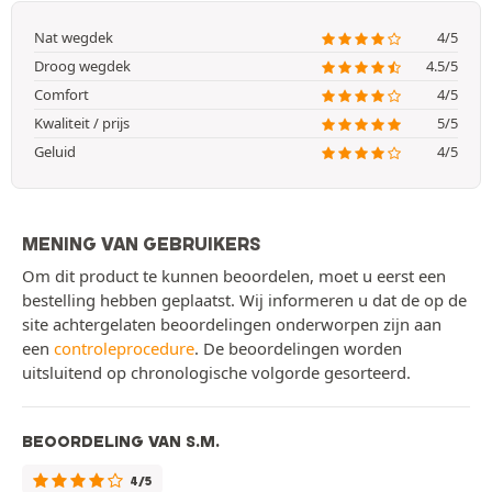
Nat wegdek
4/5
Droog wegdek
4.5/5
Comfort
4/5
Kwaliteit / prijs
5/5
Geluid
4/5
MENING VAN GEBRUIKERS
Om dit product te kunnen beoordelen, moet u eerst een
bestelling hebben geplaatst. Wij informeren u dat de op de
site achtergelaten beoordelingen onderworpen zijn aan
een
controleprocedure
. De beoordelingen worden
uitsluitend op chronologische volgorde gesorteerd.
BEOORDELING VAN S.M.
4/5