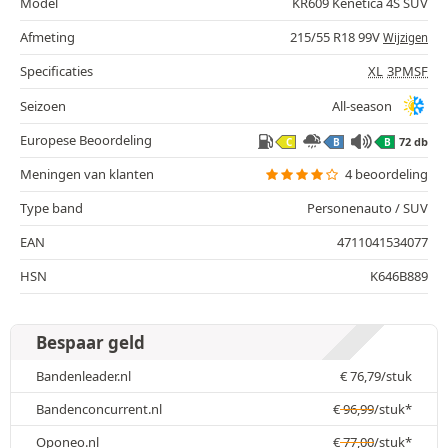
Model
KR609 Kenetica 4S SUV
Afmeting
215/55 R18 99V
Wijzigen
Specificaties
XL
3PMSF
Seizoen
All-season
Europese Beoordeling
72 db
C
B
B
Meningen van klanten
4 beoordeling
Type band
Personenauto / SUV
EAN
4711041534077
HSN
K646B889
Bespaar geld
Bandenleader.nl
€
76,79
/stuk
Bandenconcurrent.nl
€
96,99
/stuk*
Oponeo.nl
€
77,00
/stuk*