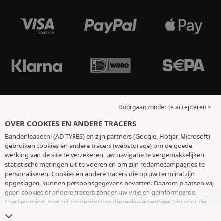
Doorgaan zonder te accepteren >
OVER COOKIES EN ANDERE TRACERS
Bandenleader.nl (AD TYRES) en zijn partners (Google, Hotjar, Microsoft)
gebruiken cookies en andere tracers (webstorage) om de goede
werking van de site te verzekeren, uw navigatie te vergemakkelijken,
statistische metingen uit te voeren en om zijn reclamecampagnes te
personaliseren. Cookies en andere tracers die op uw terminal zijn
opgeslagen, kunnen persoonsgegevens bevatten. Daarom plaatsen wij
geen cookies of andere tracers zonder uw vrije en geïnformeerde
toestemming, met uitzondering van die welke essentieel zijn voor de
werking van de site. We bewaren uw keuze 6 maanden. U kunt uw
toestemming op elk moment intrekken door naar de pagina over