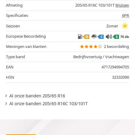
Afmeting
205/65 R16C 103/101T
Wijzigen
Specificaties
6PR
Seizoen
Zomer
Europese Beoordeling
70 db
D
C
B
Meningen van klanten
2 beoordeling
Type band
Bedrijfsvoertuig / Vrachtwagen
EAN
4717294994705
HSN
32332090
Al onze banden 205/65 R16
Al onze banden 205/65 R16C 103/101T