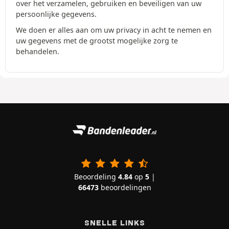
over het verzamelen, gebruiken en beveiligen van uw
persoonlijke gegevens.
We doen er alles aan om uw privacy in acht te nemen en
uw gegevens met de grootst mogelijke zorg te
behandelen.
Beoordeling
4.84
op
5
|
66473
beoordelingen
SNELLE LINKS