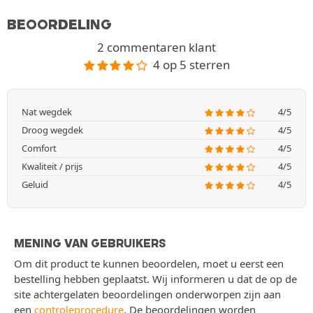
BEOORDELING
2 commentaren klant
4 op 5 sterren
Nat wegdek
4/5
Droog wegdek
4/5
Comfort
4/5
Kwaliteit / prijs
4/5
Geluid
4/5
MENING VAN GEBRUIKERS
Om dit product te kunnen beoordelen, moet u eerst een
bestelling hebben geplaatst. Wij informeren u dat de op de
site achtergelaten beoordelingen onderworpen zijn aan
een
controleprocedure
. De beoordelingen worden