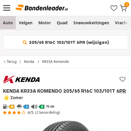
Auto
Velgen
Motor
Quad
Sneeuwkettingen
Vracht
205/65 R16C 103/101T 6PR (wijzigen)
Terug
Kenda
KR33A Komendo
KENDA KR33A KOMENDO
205/65 R16C 103/101T
6PR
Zomer
70 db
D
C
B
4/5
(2 beoordeling)