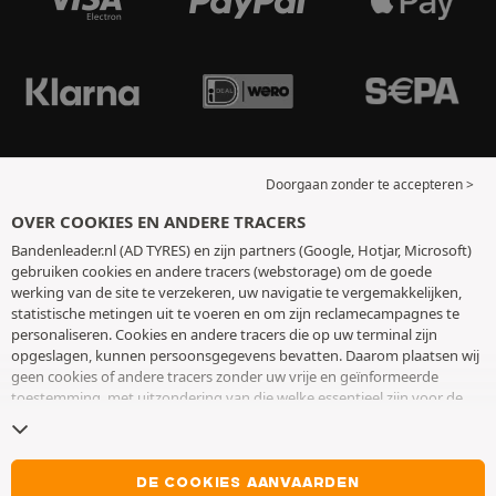
Doorgaan zonder te accepteren >
OVER COOKIES EN ANDERE TRACERS
Bandenleader.nl (AD TYRES) en zijn partners (Google, Hotjar, Microsoft)
gebruiken cookies en andere tracers (webstorage) om de goede
werking van de site te verzekeren, uw navigatie te vergemakkelijken,
statistische metingen uit te voeren en om zijn reclamecampagnes te
personaliseren. Cookies en andere tracers die op uw terminal zijn
opgeslagen, kunnen persoonsgegevens bevatten. Daarom plaatsen wij
geen cookies of andere tracers zonder uw vrije en geïnformeerde
toestemming, met uitzondering van die welke essentieel zijn voor de
werking van de site. We bewaren uw keuze 6 maanden. U kunt uw
toestemming op elk moment intrekken door naar de pagina over
cookies en andere tracers
te gaan. U kunt ervoor kiezen om verder te
surfen zonder het deponeren van cookies of andere tracers te
DE COOKIES AANVAARDEN