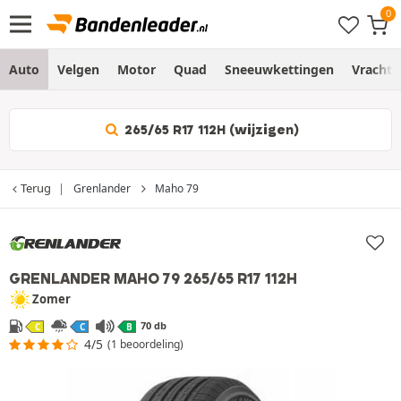
Auto
Velgen
Motor
Quad
Sneeuwkettingen
Vracht
265/65 R17 112H (wijzigen)
Terug
Grenlander
Maho 79
GRENLANDER MAHO 79
265/65 R17 112H
Zomer
70 db
C
C
B
4/5
(1 beoordeling)