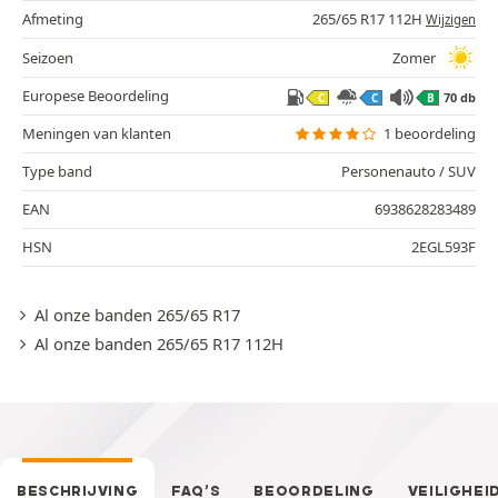
Afmeting
265/65 R17 112H
Wijzigen
Seizoen
Zomer
Europese Beoordeling
70 db
C
C
B
Meningen van klanten
1 beoordeling
Type band
Personenauto / SUV
EAN
6938628283489
HSN
2EGL593F
Al onze banden 265/65 R17
Al onze banden 265/65 R17 112H
BESCHRIJVING
FAQ’S
BEOORDELING
VEILIGHEI