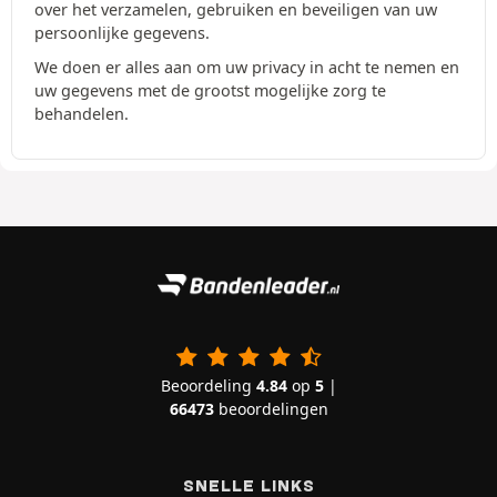
over het verzamelen, gebruiken en beveiligen van uw
persoonlijke gegevens.
We doen er alles aan om uw privacy in acht te nemen en
uw gegevens met de grootst mogelijke zorg te
behandelen.
Beoordeling
4.84
op
5
|
66473
beoordelingen
SNELLE LINKS