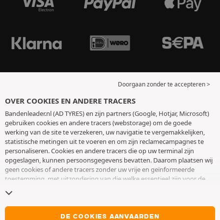
Doorgaan zonder te accepteren >
OVER COOKIES EN ANDERE TRACERS
Bandenleader.nl (AD TYRES) en zijn partners (Google, Hotjar, Microsoft)
gebruiken cookies en andere tracers (webstorage) om de goede
werking van de site te verzekeren, uw navigatie te vergemakkelijken,
statistische metingen uit te voeren en om zijn reclamecampagnes te
personaliseren. Cookies en andere tracers die op uw terminal zijn
opgeslagen, kunnen persoonsgegevens bevatten. Daarom plaatsen wij
geen cookies of andere tracers zonder uw vrije en geïnformeerde
toestemming, met uitzondering van die welke essentieel zijn voor de
werking van de site. We bewaren uw keuze 6 maanden. U kunt uw
toestemming op elk moment intrekken door naar de pagina over
cookies en andere tracers
te gaan. U kunt ervoor kiezen om verder te
surfen zonder het deponeren van cookies of andere tracers te
DE COOKIES AANVAARDEN