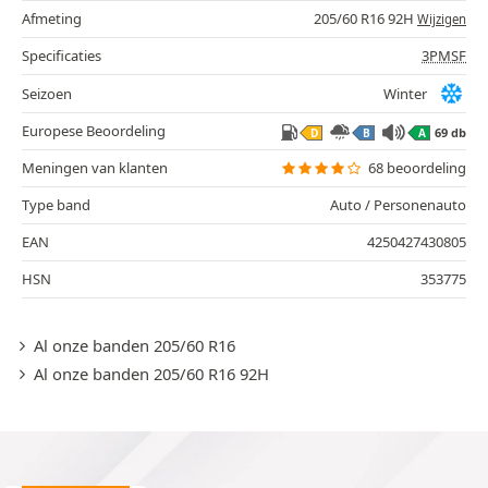
Afmeting
205/60 R16 92H
Wijzigen
Specificaties
3PMSF
Seizoen
Winter
Europese Beoordeling
69 db
D
B
A
Meningen van klanten
68 beoordeling
Type band
Auto / Personenauto
EAN
4250427430805
HSN
353775
Al onze banden 205/60 R16
Al onze banden 205/60 R16 92H