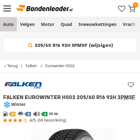
Auto
Velgen
Motor
Quad
Sneeuwkettingen
Vracht
205/60 R16 92H 3PMSF (wijzigen)
Terug
Falken
Eurowinter HS02
FALKEN EUROWINTER HS02
205/60 R16 92H
3PMSF
Winter
69 db
D
B
A
4/5
(68 beoordeling)