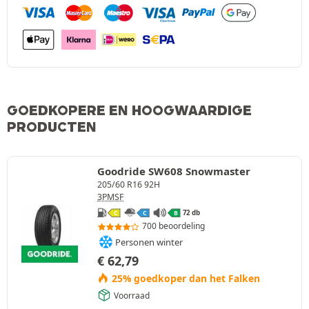
GOEDKOPERE EN HOOGWAARDIGE
PRODUCTEN
Goodride SW608 Snowmaster
205/60 R16 92H
3PMSF
72 db
C
C
B
700 beoordeling
Personen winter
€
62,79
25% goedkoper dan het Falken
Voorraad