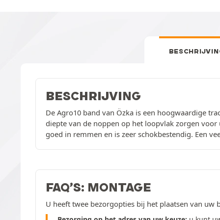
BESCHRIJVIN
BESCHRIJVING
De Agro10 band van Özka is een hoogwaardige tracto
diepte van de noppen op het loopvlak zorgen voor ui
goed in remmen en is zeer schokbestendig. Een veel
FAQ’S: MONTAGE
U heeft twee bezorgopties bij het plaatsen van uw b
Bezorging op het adres van uw keuze:
u kunt u