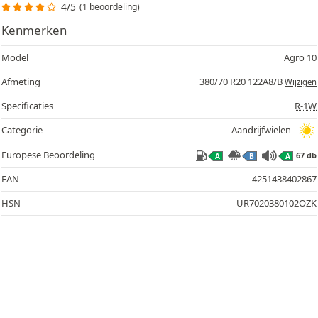
4/5
(1 beoordeling)
Kenmerken
Model
Agro 10
Afmeting
380/70 R20 122A8/B
Wijzigen
Specificaties
R-1W
67
Categorie
Aandrijfwielen
Europese Beoordeling
67 db
A
B
A
EAN
4251438402867
HSN
UR7020380102OZK