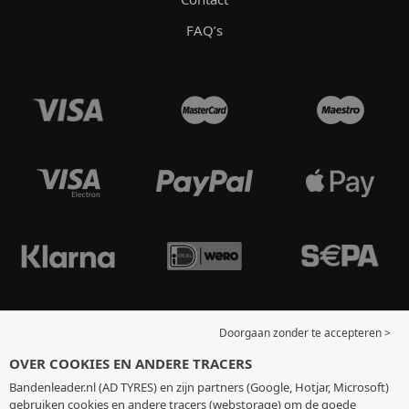
FAQ’s
Doorgaan zonder te accepteren >
OVER COOKIES EN ANDERE TRACERS
Bandenleader.nl (AD TYRES) en zijn partners (Google, Hotjar, Microsoft)
gebruiken cookies en andere tracers (webstorage) om de goede