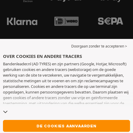
Doorgaan zonder te accepteren >
OVER COOKIES EN ANDERE TRACERS
Bandenleader.nl (AD TYRES) en zijn partners (Google, Hotjar, Microsoft)
gebruiken cookies en andere tracers (webstorage) om de goede
werking van de site te verzekeren, uw navigatie te vergemakkelijken,
statistische metingen uit te voeren en om zijn reclamecampagnes te
personaliseren. Cookies en andere tracers die op uw terminal zijn
opgeslagen, kunnen persoonsgegevens bevatten. Daarom plaatsen wij
geen cookies of andere tracers zonder uw vrije en geïnformeerde
toestemming, met uitzondering van die welke essentieel zijn voor de
werking van de site. We bewaren uw keuze 6 maanden. U kunt uw
toestemming op elk moment intrekken door naar de pagina over
cookies en andere tracers
te gaan. U kunt ervoor kiezen om verder te
surfen zonder het deponeren van cookies of andere tracers te
DE COOKIES AANVAARDEN
aanvaarden. Weigering verhindert de toegang tot diensten niet AD