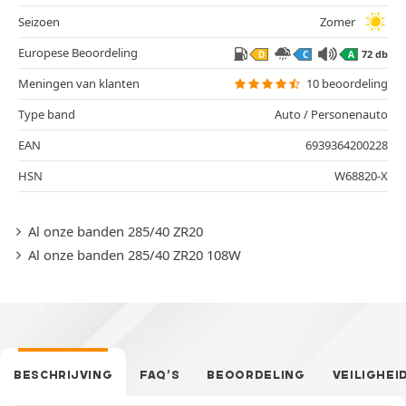
Seizoen
Zomer
Europese Beoordeling
72 db
D
C
A
Meningen van klanten
10 beoordeling
Type band
Auto / Personenauto
EAN
6939364200228
HSN
W68820-X
Al onze banden 285/40 ZR20
Al onze banden 285/40 ZR20 108W
BESCHRIJVING
FAQ’S
BEOORDELING
VEILIGHEI