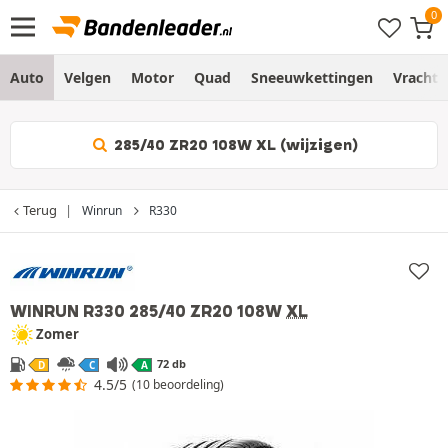
Auto
Velgen
Motor
Quad
Sneeuwkettingen
Vracht
285/40 ZR20 108W XL (wijzigen)
Terug
Winrun
R330
WINRUN R330
285/40 ZR20 108W
XL
Zomer
72 db
D
C
A
4.5/5
(10 beoordeling)