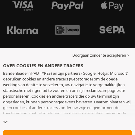
Doorgaan zonder te accepteren >
OVER COOKIES EN ANDERE TRACERS
Bandenleader.nl (AD TYRES) en zijn partners (Google, Hotjar, Microsoft)
gebruiken cookies en andere tracers (webstorage) om de goede
werking van de site te verzekeren, uw navigatie te vergemakkelijken,
statistische metingen uit te voeren en om zijn reclamecampagnes te
personaliseren. Cookies en andere tracers die op uw terminal zijn
opgeslagen, kunnen persoonsgegevens bevatten. Daarom plaatsen wij
geen cookies of andere tracers zonder uw vrije en geïnformeerde
toestemming, met uitzondering van die welke essentieel zijn voor de
werking van de site. We bewaren uw keuze 6 maanden. U kunt uw
toestemming op elk moment intrekken door naar de pagina over
cookies en andere tracers
te gaan. U kunt ervoor kiezen om verder te