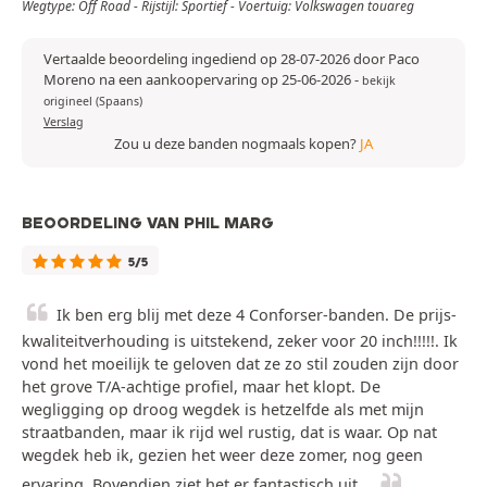
Wegtype: Off Road - Rijstijl: Sportief - Voertuig: Volkswagen touareg
Vertaalde beoordeling ingediend op 28-07-2026 door Paco
Moreno na een aankoopervaring op 25-06-2026
-
bekijk
origineel (Spaans)
Verslag
Zou u deze banden nogmaals kopen?
JA
BEOORDELING VAN PHIL MARG
5/5
Ik ben erg blij met deze 4 Conforser-banden. De prijs-
kwaliteitverhouding is uitstekend, zeker voor 20 inch!!!!!. Ik
vond het moeilijk te geloven dat ze zo stil zouden zijn door
het grove T/A-achtige profiel, maar het klopt. De
wegligging op droog wegdek is hetzelfde als met mijn
straatbanden, maar ik rijd wel rustig, dat is waar. Op nat
wegdek heb ik, gezien het weer deze zomer, nog geen
ervaring. Bovendien ziet het er fantastisch uit...