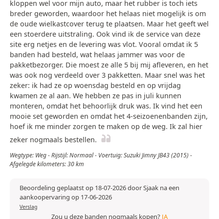
kloppen wel voor mijn auto, maar het rubber is toch iets
breder geworden, waardoor het helaas niet mogelijk is om
de oude wielkastcover terug te plaatsen. Maar het geeft wel
een stoerdere uitstraling. Ook vind ik de service van deze
site erg netjes en de levering was vlot. Vooral omdat ik 5
banden had besteld, wat helaas jammer was voor de
pakketbezorger. Die moest ze alle 5 bij mij afleveren, en het
was ook nog verdeeld over 3 pakketten. Maar snel was het
zeker: ik had ze op woensdag besteld en op vrijdag
kwamen ze al aan. We hebben ze pas in juli kunnen
monteren, omdat het behoorlijk druk was. Ik vind het een
mooie set geworden en omdat het 4-seizoenenbanden zijn,
hoef ik me minder zorgen te maken op de weg. Ik zal hier
zeker nogmaals bestellen.
Wegtype: Weg - Rijstijl: Normaal - Voertuig: Suzuki Jimny JB43 (2015) -
Afgelegde kilometers: 30 km
Beoordeling geplaatst op 18-07-2026 door Sjaak na een
aankoopervaring op 17-06-2026
Verslag
Zou u deze banden nogmaals kopen?
JA