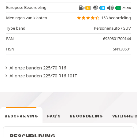
Europese Beoordeling
71 db
D
D
B
Meningen van klanten
153 beoordeling
Type band
Personenauto / SUV
EAN
6939801700144
HSN
SN130501
Al onze banden 225/70 R16
Al onze banden 225/70 R16 101T
BESCHRIJVING
FAQ’S
BEOORDELING
VEILIGHEI
BESCHRIJVING