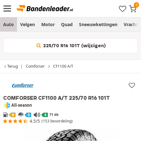
Auto
Velgen
Motor
Quad
Sneeuwkettingen
Vracht
225/70 R16 101T (wijzigen)
Terug
Comforser
CF1100 A/T
COMFORSER CF1100 A/T
225/70 R16 101T
All-season
71 db
D
D
B
4.5/5
(153 beoordeling)