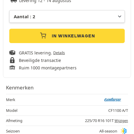
Levering 12 - 14 augustus
IN WINKELWAGEN
GRATIS levering.
Details
Beveiligde transactie
Ruim 1000 montagepartners
Kenmerken
Merk
Model
CF1100 A/T
Afmeting
225/70 R16 101T
Wijzigen
Seizoen
All-season