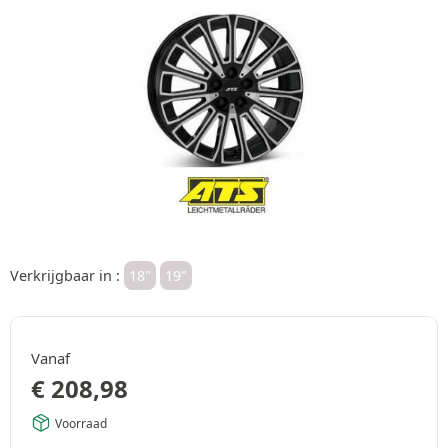
Verkrijgbaar in :
18"
19"
Vanaf
€
208,98
Voorraad