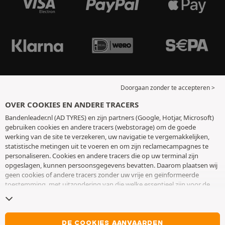
Doorgaan zonder te accepteren >
OVER COOKIES EN ANDERE TRACERS
Bandenleader.nl (AD TYRES) en zijn partners (Google, Hotjar, Microsoft)
gebruiken cookies en andere tracers (webstorage) om de goede
werking van de site te verzekeren, uw navigatie te vergemakkelijken,
statistische metingen uit te voeren en om zijn reclamecampagnes te
personaliseren. Cookies en andere tracers die op uw terminal zijn
opgeslagen, kunnen persoonsgegevens bevatten. Daarom plaatsen wij
geen cookies of andere tracers zonder uw vrije en geïnformeerde
toestemming, met uitzondering van die welke essentieel zijn voor de
werking van de site. We bewaren uw keuze 6 maanden. U kunt uw
toestemming op elk moment intrekken door naar de pagina over
cookies en andere tracers
te gaan. U kunt ervoor kiezen om verder te
surfen zonder het deponeren van cookies of andere tracers te
DE COOKIES AANVAARDEN