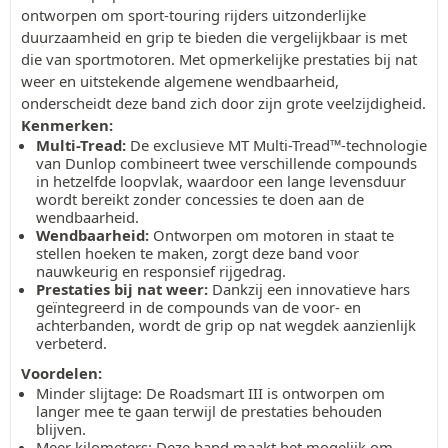
ontworpen om sport-touring rijders uitzonderlijke
duurzaamheid en grip te bieden die vergelijkbaar is met
die van sportmotoren. Met opmerkelijke prestaties bij nat
weer en uitstekende algemene wendbaarheid,
onderscheidt deze band zich door zijn grote veelzijdigheid.
Kenmerken:
Multi-Tread:
De exclusieve MT Multi-Tread™-technologie
van Dunlop combineert twee verschillende compounds
in hetzelfde loopvlak, waardoor een lange levensduur
wordt bereikt zonder concessies te doen aan de
wendbaarheid.
Wendbaarheid:
Ontworpen om motoren in staat te
stellen hoeken te maken, zorgt deze band voor
nauwkeurig en responsief rijgedrag.
Prestaties bij nat weer:
Dankzij een innovatieve hars
geïntegreerd in de compounds van de voor- en
achterbanden, wordt de grip op nat wegdek aanzienlijk
verbeterd.
Voordelen:
Minder slijtage: De Roadsmart III is ontworpen om
langer mee te gaan terwijl de prestaties behouden
blijven.
Meer kilometers: Deze band maakt het mogelijk om