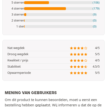
5 sterren
(106)
4 sterren
(179)
3 sterren
(9)
2 sterren
(0)
1 ster
(0)
Nat wegdek
4/5
Droog wegdek
5/5
Kwaliteit / prijs
4/5
Stabiliteit
4.5/5
Opwarmperiode
5/5
MENING VAN GEBRUIKERS
Om dit product te kunnen beoordelen, moet u eerst een
bestelling hebben geplaatst. Wij informeren u dat de op de