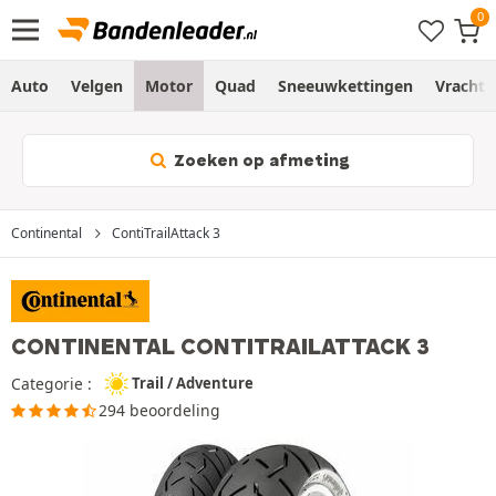
Auto
Velgen
Motor
Quad
Sneeuwkettingen
Vracht
Zoeken op afmeting
Continental
ContiTrailAttack 3
CONTINENTAL CONTITRAILATTACK 3
Categorie :
Trail / Adventure
294 beoordeling