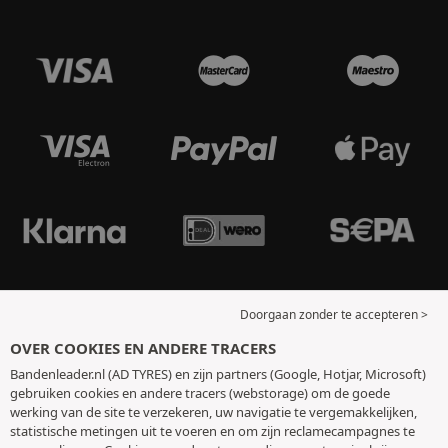
Doorgaan zonder te accepteren >
OVER COOKIES EN ANDERE TRACERS
Bandenleader.nl (AD TYRES) en zijn partners (Google, Hotjar, Microsoft)
gebruiken cookies en andere tracers (webstorage) om de goede
werking van de site te verzekeren, uw navigatie te vergemakkelijken,
statistische metingen uit te voeren en om zijn reclamecampagnes te