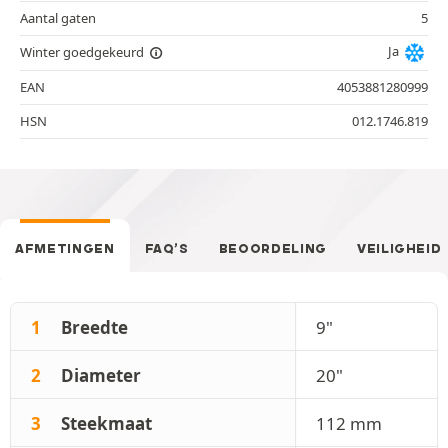
Aantal gaten
5
Ja
Winter goedgekeurd
EAN
4053881280999
HSN
012.1746.819
AFMETINGEN
FAQ’S
BEOORDELING
VEILIGHEID
1
Breedte
9"
2
Diameter
20"
3
Steekmaat
112 mm