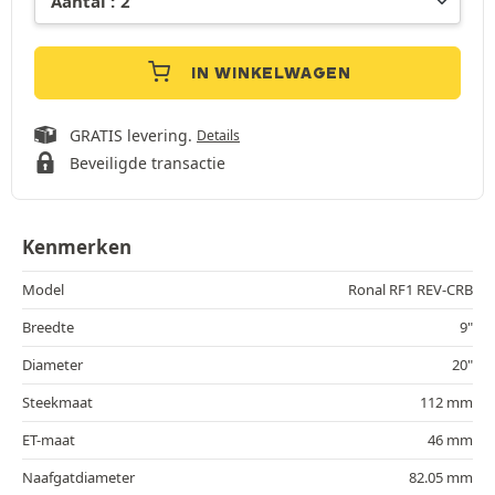
IN WINKELWAGEN
GRATIS levering.
Details
Beveiligde transactie
Kenmerken
Model
Ronal RF1 REV-CRB
Breedte
9"
Diameter
20"
Steekmaat
112 mm
ET-maat
46 mm
Naafgatdiameter
82.05 mm