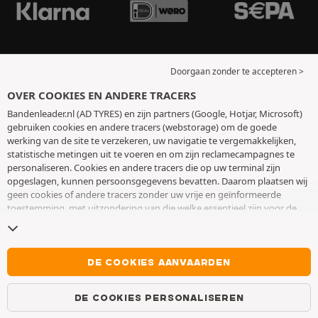
Doorgaan zonder te accepteren >
OVER COOKIES EN ANDERE TRACERS
Bandenleader.nl (AD TYRES) en zijn partners (Google, Hotjar, Microsoft)
gebruiken cookies en andere tracers (webstorage) om de goede
werking van de site te verzekeren, uw navigatie te vergemakkelijken,
statistische metingen uit te voeren en om zijn reclamecampagnes te
personaliseren. Cookies en andere tracers die op uw terminal zijn
opgeslagen, kunnen persoonsgegevens bevatten. Daarom plaatsen wij
geen cookies of andere tracers zonder uw vrije en geïnformeerde
toestemming, met uitzondering van die welke essentieel zijn voor de
werking van de site. We bewaren uw keuze 6 maanden. U kunt uw
toestemming op elk moment intrekken door naar de pagina over
cookies en andere tracers
te gaan. U kunt ervoor kiezen om verder te
surfen zonder het deponeren van cookies of andere tracers te
DE COOKIES AANVAARDEN
aanvaarden. Weigering verhindert de toegang tot diensten niet AD
TYRES. Voor meer informatie,
bezoek de cookies en andere tracers
DE COOKIES PERSONALISEREN
pagina.