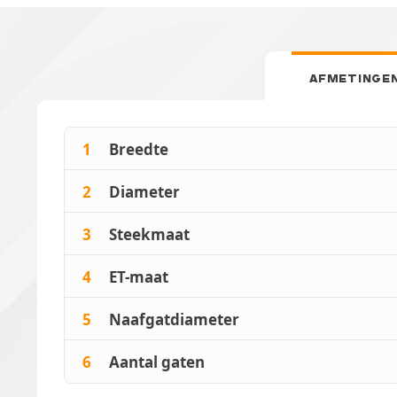
AFMETINGE
1
Breedte
2
Diameter
3
Steekmaat
4
ET-maat
5
Naafgatdiameter
6
Aantal gaten