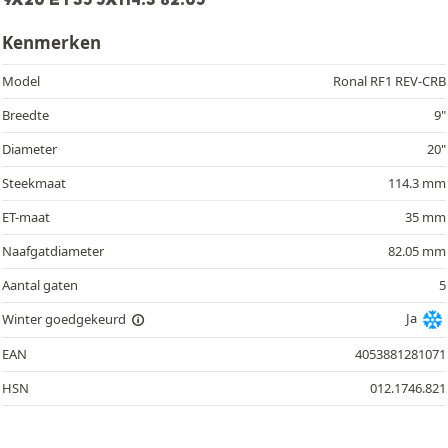
Kenmerken
Model
Ronal RF1 REV-CRB
Breedte
9"
Diameter
20"
Steekmaat
114.3 mm
ET-maat
35 mm
Naafgatdiameter
82.05 mm
Aantal gaten
5
Ja
Winter goedgekeurd
EAN
4053881281071
HSN
012.1746.821