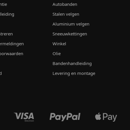
ntie
Autobanden
leiding
Stalen velgen
Aluminium velgen
streren
Sneeuwkettingen
vermeldingen
Winkel
oorwaarden
Olie
Bandenhandleiding
d
Levering en montage