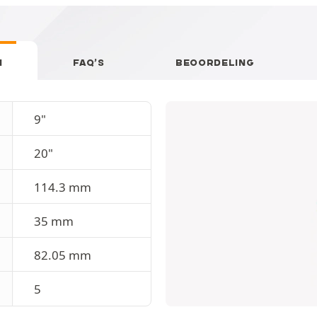
N
FAQ’S
BEOORDELING
9"
20"
114.3 mm
35 mm
82.05 mm
5