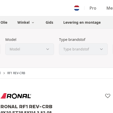
Pro
Men
Olie
Winkel
Gids
Levering en montage
Model
Type brandstof
l
RF1 REV-CRB
RONAL RF1 REV-CRB
9X20 ET35 5X114.3 82.05