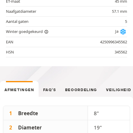
ET-maat
45 mm
Naafgatdiameter
57.1 mm
Aantal gaten
5
Ja
Winter goedgekeurd
EAN
4250996345562
HSN
345562
AFMETINGEN
FAQ’S
BEOORDELING
VEILIGHEID
1
Breedte
8"
2
Diameter
19"