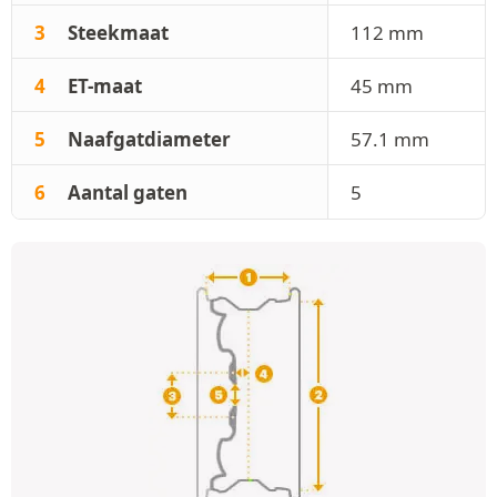
3
Steekmaat
112 mm
4
ET-maat
45 mm
5
Naafgatdiameter
57.1 mm
6
Aantal gaten
5