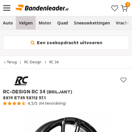
Auto
Velgen
Motor
Quad
Sneeuwkettingen
Vracht
Een zoekopdracht uitvoeren
Terug
RC-Design
RC 34
RC-DESIGN RC 34
(BRILJANT)
8X19 ET45 5X112 57.1
4.5/5
(64 beoordeling)