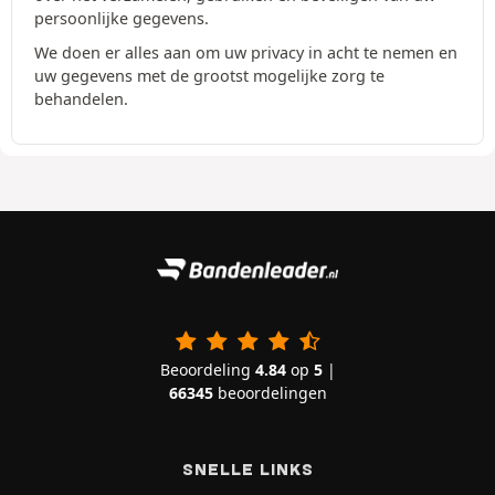
persoonlijke gegevens.
We doen er alles aan om uw privacy in acht te nemen en
uw gegevens met de grootst mogelijke zorg te
behandelen.
Beoordeling
4.84
op
5
|
66345
beoordelingen
SNELLE LINKS