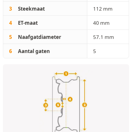
3
Steekmaat
112 mm
4
ET-maat
40 mm
5
Naafgatdiameter
57.1 mm
6
Aantal gaten
5