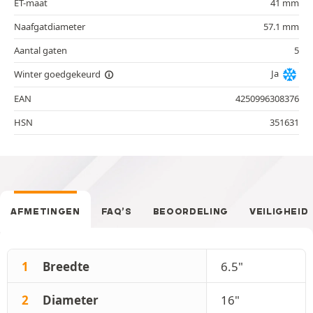
ET-maat
41 mm
Naafgatdiameter
57.1 mm
Aantal gaten
5
Ja
Winter goedgekeurd
EAN
4250996308376
HSN
351631
AFMETINGEN
FAQ’S
BEOORDELING
VEILIGHEID
1
Breedte
6.5"
2
Diameter
16"