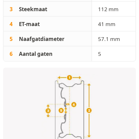
3
Steekmaat
112 mm
4
ET-maat
41 mm
5
Naafgatdiameter
57.1 mm
6
Aantal gaten
5