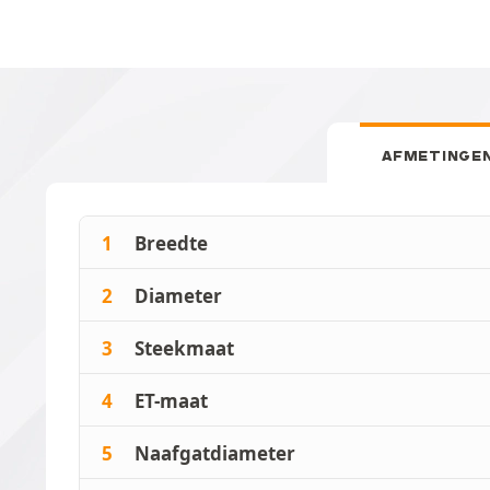
AFMETINGE
1
Breedte
2
Diameter
3
Steekmaat
4
ET-maat
5
Naafgatdiameter