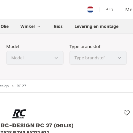
Pro
Men
Olie
Winkel
Gids
Levering en montage
Model
Type brandstof
esign
RC 27
RC-DESIGN RC 27
(GRIJS)
7X18 ET43 5X112 57.1