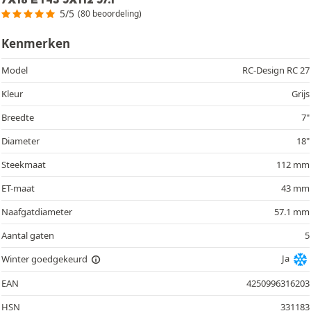
5/5
(80 beoordeling)
Kenmerken
Model
RC-Design RC 27
Kleur
Grijs
Breedte
7"
Diameter
18"
Steekmaat
112 mm
ET-maat
43 mm
Naafgatdiameter
57.1 mm
Aantal gaten
5
Ja
Winter goedgekeurd
EAN
4250996316203
HSN
331183