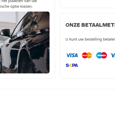
 het plaatsen van uw
ische optie kiezen.
ONZE BETAALME
U kunt uw bestelling betal