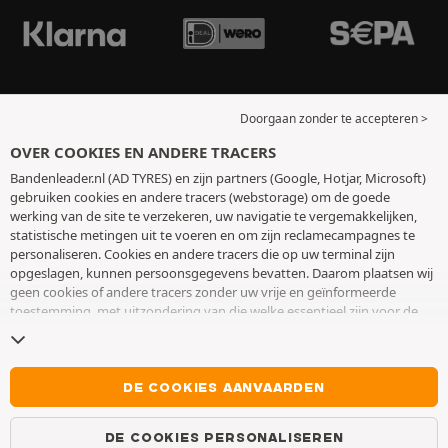
Doorgaan zonder te accepteren >
OVER COOKIES EN ANDERE TRACERS
Bandenleader.nl (AD TYRES) en zijn partners (Google, Hotjar, Microsoft)
gebruiken cookies en andere tracers (webstorage) om de goede
werking van de site te verzekeren, uw navigatie te vergemakkelijken,
statistische metingen uit te voeren en om zijn reclamecampagnes te
personaliseren. Cookies en andere tracers die op uw terminal zijn
opgeslagen, kunnen persoonsgegevens bevatten. Daarom plaatsen wij
geen cookies of andere tracers zonder uw vrije en geïnformeerde
toestemming, met uitzondering van die welke essentieel zijn voor de
werking van de site. We bewaren uw keuze 6 maanden. U kunt uw
toestemming op elk moment intrekken door naar de pagina over
cookies en andere tracers
te gaan. U kunt ervoor kiezen om verder te
surfen zonder het deponeren van cookies of andere tracers te
DE COOKIES AANVAARDEN
aanvaarden. Weigering verhindert de toegang tot diensten niet AD
TYRES. Voor meer informatie,
bezoek de cookies en andere tracers
DE COOKIES PERSONALISEREN
pagina.