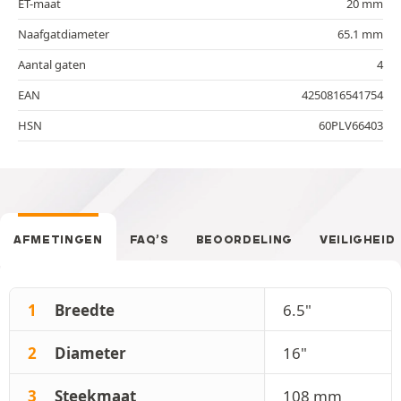
ET-maat
20 mm
Naafgatdiameter
65.1 mm
Aantal gaten
4
EAN
4250816541754
HSN
60PLV66403
AFMETINGEN
FAQ’S
BEOORDELING
VEILIGHEID
1
Breedte
6.5"
2
Diameter
16"
3
Steekmaat
108 mm