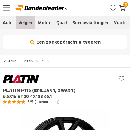
Auto
Velgen
Motor
Quad
Sneeuwkettingen
Vracht
Een zoekopdracht uitvoeren
Terug
Platin
P115
PLATIN P115
(BRILJANT, ZWART)
6.5X16 ET20 4X108 65.1
5/5
(1 beoordeling)