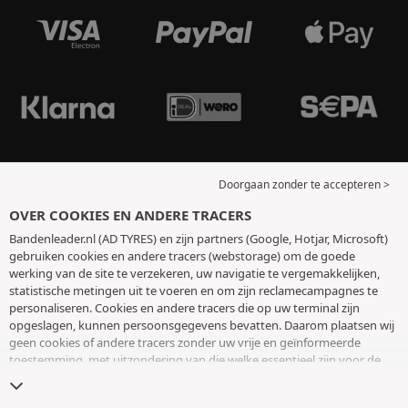
Doorgaan zonder te accepteren >
OVER COOKIES EN ANDERE TRACERS
Bandenleader.nl (AD TYRES) en zijn partners (Google, Hotjar, Microsoft)
gebruiken cookies en andere tracers (webstorage) om de goede
werking van de site te verzekeren, uw navigatie te vergemakkelijken,
statistische metingen uit te voeren en om zijn reclamecampagnes te
personaliseren. Cookies en andere tracers die op uw terminal zijn
opgeslagen, kunnen persoonsgegevens bevatten. Daarom plaatsen wij
geen cookies of andere tracers zonder uw vrije en geïnformeerde
toestemming, met uitzondering van die welke essentieel zijn voor de
werking van de site. We bewaren uw keuze 6 maanden. U kunt uw
toestemming op elk moment intrekken door naar de pagina over