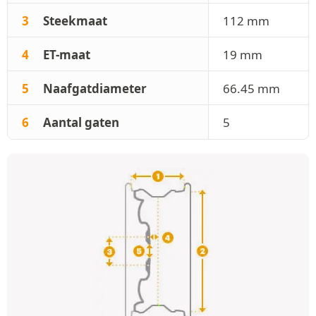
3
Steekmaat
112 mm
4
ET-maat
19 mm
5
Naafgatdiameter
66.45 mm
6
Aantal gaten
5