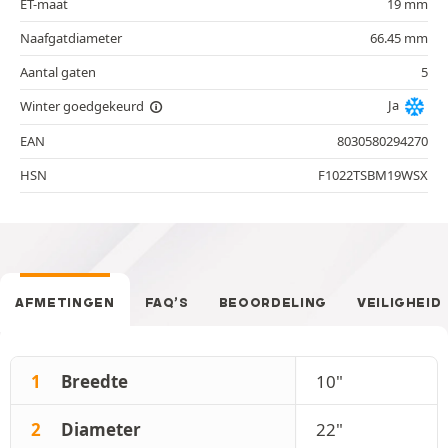
ET-maat
19 mm
Naafgatdiameter
66.45 mm
Aantal gaten
5
Ja
Winter goedgekeurd
EAN
8030580294270
HSN
F1022TSBM19WSX
AFMETINGEN
FAQ’S
BEOORDELING
VEILIGHEID
1
Breedte
10"
2
Diameter
22"