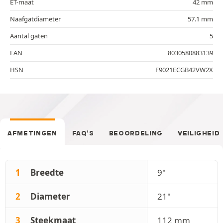
ET-maat
42 mm
Naafgatdiameter
57.1 mm
Aantal gaten
5
EAN
8030580883139
HSN
F9021ECGB42VW2X
AFMETINGEN
FAQ’S
BEOORDELING
VEILIGHEID
1
Breedte
9"
2
Diameter
21"
3
Steekmaat
112 mm