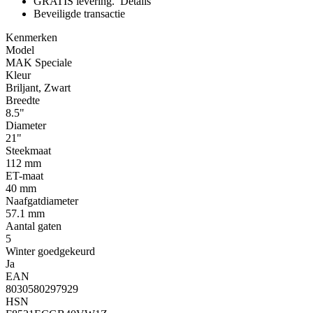
GRATIS levering.
Details
Beveiligde transactie
Kenmerken
Model
MAK Speciale
Kleur
Briljant, Zwart
Breedte
8.5"
Diameter
21"
Steekmaat
112 mm
ET-maat
40 mm
Naafgatdiameter
57.1 mm
Aantal gaten
5
Winter goedgekeurd
Ja
EAN
8030580297929
HSN