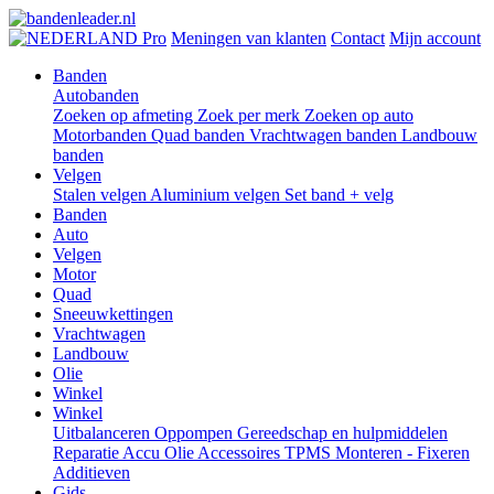
Pro
Meningen van klanten
Contact
Mijn account
Banden
Autobanden
Zoeken op afmeting
Zoek per merk
Zoeken op auto
Motorbanden
Quad banden
Vrachtwagen banden
Landbouw
banden
Velgen
Stalen velgen
Aluminium velgen
Set band + velg
Banden
Auto
Velgen
Motor
Quad
Sneeuwkettingen
Vrachtwagen
Landbouw
Olie
Winkel
Winkel
Uitbalanceren
Oppompen
Gereedschap en hulpmiddelen
Reparatie
Accu
Olie
Accessoires
TPMS
Monteren - Fixeren
Additieven
Gids