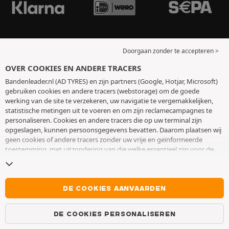
Doorgaan zonder te accepteren >
OVER COOKIES EN ANDERE TRACERS
Bandenleader.nl (AD TYRES) en zijn partners (Google, Hotjar, Microsoft)
gebruiken cookies en andere tracers (webstorage) om de goede
werking van de site te verzekeren, uw navigatie te vergemakkelijken,
statistische metingen uit te voeren en om zijn reclamecampagnes te
personaliseren. Cookies en andere tracers die op uw terminal zijn
opgeslagen, kunnen persoonsgegevens bevatten. Daarom plaatsen wij
geen cookies of andere tracers zonder uw vrije en geïnformeerde
toestemming, met uitzondering van die welke essentieel zijn voor de
werking van de site. We bewaren uw keuze 6 maanden. U kunt uw
toestemming op elk moment intrekken door naar de pagina over
cookies en andere tracers
te gaan. U kunt ervoor kiezen om verder te
surfen zonder het deponeren van cookies of andere tracers te
DE COOKIES AANVAARDEN
aanvaarden. Weigering verhindert de toegang tot diensten niet AD
TYRES. Voor meer informatie,
bezoek de cookies en andere tracers
DE COOKIES PERSONALISEREN
pagina.