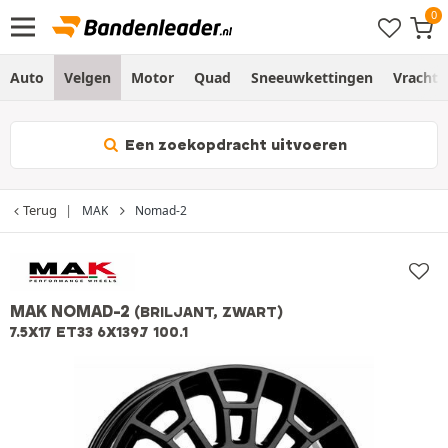
Auto
Velgen
Motor
Quad
Sneeuwkettingen
Vracht
Een zoekopdracht uitvoeren
Terug
MAK
Nomad-2
MAK NOMAD-2
(BRILJANT, ZWART)
7.5X17 ET33 6X139.7 100.1