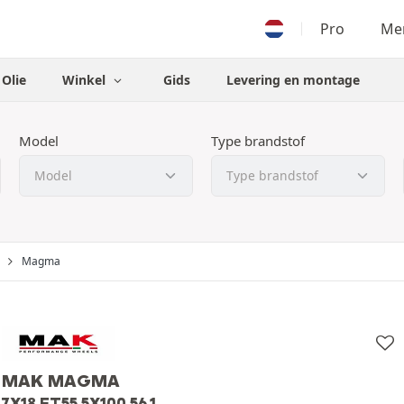
Pro
Men
Olie
Winkel
Gids
Levering en montage
Model
Type brandstof
Magma
MAK MAGMA
7X18 ET55 5X100 56.1