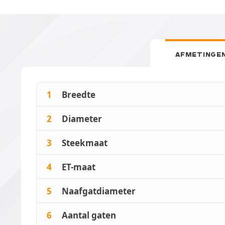
AFMETINGE
1
Breedte
2
Diameter
3
Steekmaat
4
ET-maat
5
Naafgatdiameter
6
Aantal gaten