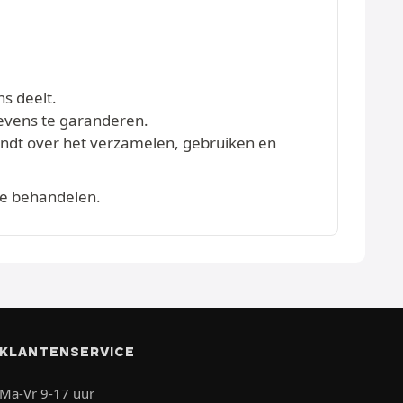
ns deelt.
evens te garanderen.
vindt over het verzamelen, gebruiken en
te behandelen.
KLANTENSERVICE
Ma-Vr 9-17 uur