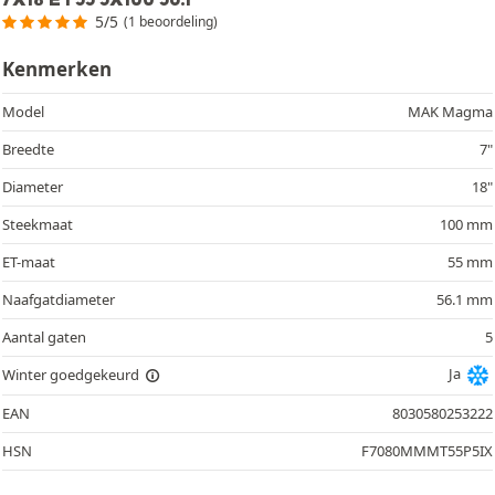
5/5
(1 beoordeling)
Kenmerken
Model
MAK Magma
Breedte
7"
Diameter
18"
Steekmaat
100 mm
ET-maat
55 mm
Naafgatdiameter
56.1 mm
Aantal gaten
5
Ja
Winter goedgekeurd
EAN
8030580253222
HSN
F7080MMMT55P5IX