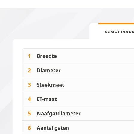
AFMETINGE
1
Breedte
2
Diameter
3
Steekmaat
4
ET-maat
5
Naafgatdiameter
6
Aantal gaten