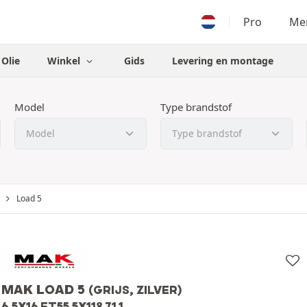
Pro
Men
Olie
Winkel
Gids
Levering en montage
Model
Type brandstof
Load 5
MAK LOAD 5
(GRIJS, ZILVER)
6.5X16 ET55 5X118 71.1