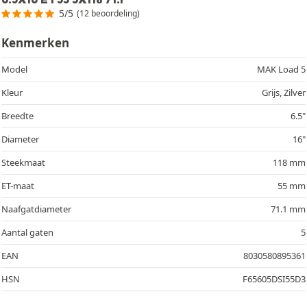
5/5
(12 beoordeling)
Kenmerken
Model
MAK Load 5
Kleur
Grijs, Zilver
Breedte
6.5"
Diameter
16"
Steekmaat
118 mm
ET-maat
55 mm
Naafgatdiameter
71.1 mm
Aantal gaten
5
EAN
8030580895361
HSN
F65605DSI55D3