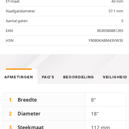
ET-maat
43 mm
Naafgatdiameter
57.1 mm
Aantal gaten
5
EAN
8030580881265
HSN
F8080KABM43VW3X
AFMETINGEN
FAQ’S
BEOORDELING
VEILIGHEID
1
Breedte
8"
2
Diameter
18"
3
Steekmaat
112 mm