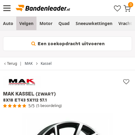
Auto
Velgen
Motor
Quad
Sneeuwkettingen
Vracht
Een zoekopdracht uitvoeren
Terug
MAK
Kassel
MAK KASSEL
(ZWART)
8X18 ET43 5X112 57.1
5/5
(5 beoordeling)