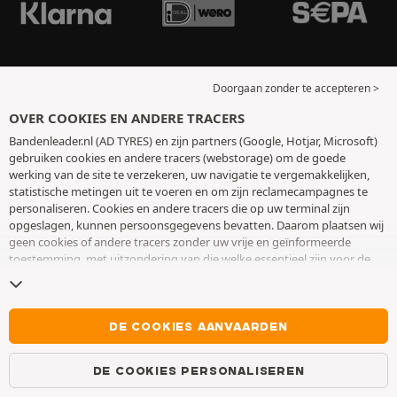
Doorgaan zonder te accepteren >
OVER COOKIES EN ANDERE TRACERS
Bandenleader.nl (AD TYRES) en zijn partners (Google, Hotjar, Microsoft)
gebruiken cookies en andere tracers (webstorage) om de goede
werking van de site te verzekeren, uw navigatie te vergemakkelijken,
statistische metingen uit te voeren en om zijn reclamecampagnes te
personaliseren. Cookies en andere tracers die op uw terminal zijn
opgeslagen, kunnen persoonsgegevens bevatten. Daarom plaatsen wij
geen cookies of andere tracers zonder uw vrije en geïnformeerde
toestemming, met uitzondering van die welke essentieel zijn voor de
werking van de site. We bewaren uw keuze 6 maanden. U kunt uw
toestemming op elk moment intrekken door naar de pagina over
cookies en andere tracers
te gaan. U kunt ervoor kiezen om verder te
surfen zonder het deponeren van cookies of andere tracers te
DE COOKIES AANVAARDEN
aanvaarden. Weigering verhindert de toegang tot diensten niet AD
TYRES. Voor meer informatie,
bezoek de cookies en andere tracers
DE COOKIES PERSONALISEREN
pagina.