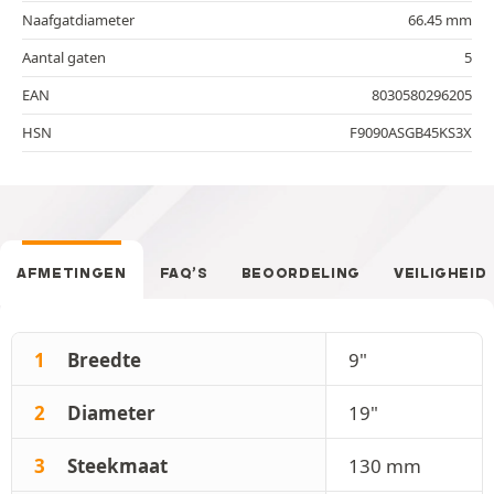
Naafgatdiameter
66.45 mm
Aantal gaten
5
EAN
8030580296205
HSN
F9090ASGB45KS3X
AFMETINGEN
FAQ’S
BEOORDELING
VEILIGHEID
1
Breedte
9"
2
Diameter
19"
3
Steekmaat
130 mm