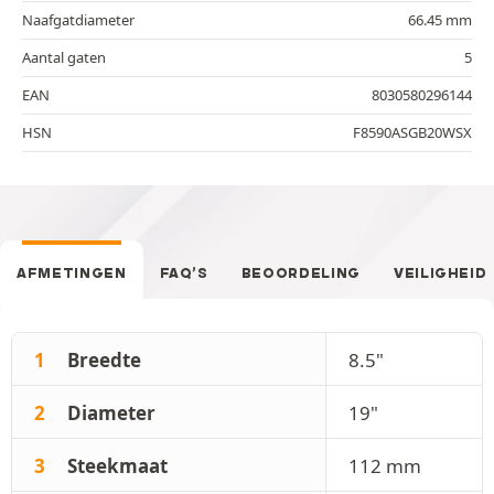
Naafgatdiameter
66.45 mm
Aantal gaten
5
EAN
8030580296144
HSN
F8590ASGB20WSX
AFMETINGEN
FAQ’S
BEOORDELING
VEILIGHEID
1
Breedte
8.5"
2
Diameter
19"
3
Steekmaat
112 mm