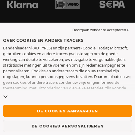
Doorgaan zonder te accepteren >
OVER COOKIES EN ANDERE TRACERS
Bandenleader.nl (AD TYRES) en zijn partners (Google, Hotjar, Microsoft)
gebruiken cookies en andere tracers (webstorage) om de goede
werking van de site te verzekeren, uw navigatie te vergemakkelijken,
statistische metingen uit te voeren en om zijn reclamecampagnes te
personaliseren. Cookies en andere tracers die op uw terminal zijn
opgeslagen, kunnen persoonsgegevens bevatten. Daarom plaatsen wij
geen cookies of andere tracers zonder uw vrije en geïnformeerde
toestemming, met uitzondering van die welke essentieel zijn voor de
werking van de site. We bewaren uw keuze 6 maanden. U kunt uw
toestemming op elk moment intrekken door naar de pagina over
cookies en andere tracers
te gaan. U kunt ervoor kiezen om verder te
surfen zonder het deponeren van cookies of andere tracers te
DE COOKIES AANVAARDEN
aanvaarden. Weigering verhindert de toegang tot diensten niet AD
TYRES. Voor meer informatie,
bezoek de cookies en andere tracers
DE COOKIES PERSONALISEREN
pagina.