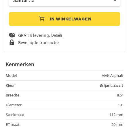
IN WINKELWAGEN
GRATIS levering.
Details
Beveiligde transactie
Kenmerken
Model
MAK Asphalt
Kleur
Briljant, Zwart
Breedte
8.5"
Diameter
19"
Steekmaat
112 mm
ET-maat
20 mm