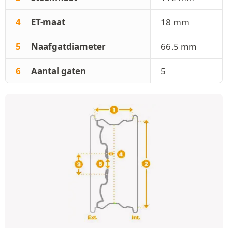
4
ET-maat
18 mm
5
Naafgatdiameter
66.5 mm
6
Aantal gaten
5