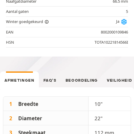
Naafgatdiameter
66.5 mm
Aantal gaten
5
Ja
Winter goedgekeurd
EAN
8002000109846
HSN
TOTA10221814566I
AFMETINGEN
FAQ’S
BEOORDELING
VEILIGHEID
1
Breedte
10"
2
Diameter
22"
3
Steekmaat
112 mm