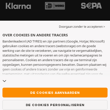
Doorgaan zonder te accepteren >
OVER COOKIES EN ANDERE TRACERS
Bandenleader.nl (AD TYRES) en zijn partners (Google, Hotjar, Microsoft)
gebruiken cookies en andere tracers (webstorage) om de goede
werking van de site te verzekeren, uw navigatie te vergemakkelijken,
statistische metingen uit te voeren en om zijn reclamecampagnes te
personaliseren. Cookies en andere tracers die op uw terminal zijn
opgeslagen, kunnen persoonsgegevens bevatten. Daarom plaatsen wij
geen cookies of andere tracers zonder uw vrije en geïnformeerde
toestemming, met uitzondering van die welke essentieel zijn voor de
werking van de site. We bewaren uw keuze 6 maanden. U kunt uw
toestemming op elk moment intrekken door naar de pagina over
cookies en andere tracers
te gaan. U kunt ervoor kiezen om verder te
surfen zonder het deponeren van cookies of andere tracers te
DE COOKIES AANVAARDEN
aanvaarden. Weigering verhindert de toegang tot diensten niet AD
TYRES. Voor meer informatie,
bezoek de cookies en andere tracers
DE COOKIES PERSONALISEREN
pagina.