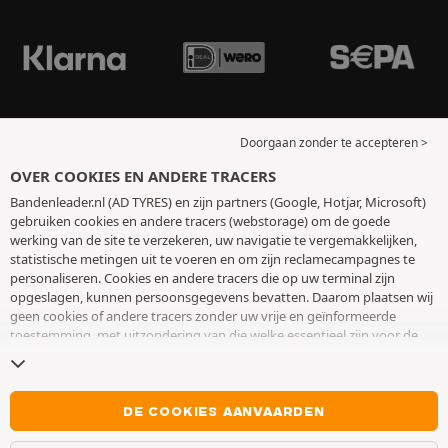
Doorgaan zonder te accepteren >
OVER COOKIES EN ANDERE TRACERS
Bandenleader.nl (AD TYRES) en zijn partners (Google, Hotjar, Microsoft)
gebruiken cookies en andere tracers (webstorage) om de goede
werking van de site te verzekeren, uw navigatie te vergemakkelijken,
statistische metingen uit te voeren en om zijn reclamecampagnes te
personaliseren. Cookies en andere tracers die op uw terminal zijn
opgeslagen, kunnen persoonsgegevens bevatten. Daarom plaatsen wij
geen cookies of andere tracers zonder uw vrije en geïnformeerde
toestemming, met uitzondering van die welke essentieel zijn voor de
werking van de site. We bewaren uw keuze 6 maanden. U kunt uw
toestemming op elk moment intrekken door naar de pagina over
cookies en andere tracers
te gaan. U kunt ervoor kiezen om verder te
surfen zonder het deponeren van cookies of andere tracers te
DE COOKIES AANVAARDEN
aanvaarden. Weigering verhindert de toegang tot diensten niet AD