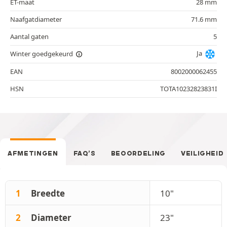
ET-maat
28 mm
Naafgatdiameter
71.6 mm
Aantal gaten
5
Ja
Winter goedgekeurd
EAN
8002000062455
HSN
TOTA10232823831I
AFMETINGEN
FAQ’S
BEOORDELING
VEILIGHEID
1
Breedte
10"
2
Diameter
23"