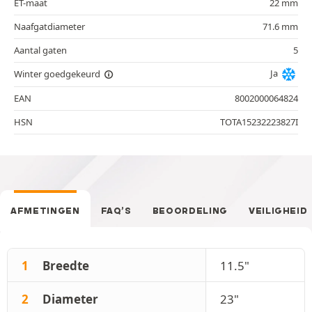
ET-maat
22 mm
Naafgatdiameter
71.6 mm
Aantal gaten
5
Ja
Winter goedgekeurd
EAN
8002000064824
HSN
TOTA15232223827I
AFMETINGEN
FAQ’S
BEOORDELING
VEILIGHEID
1
Breedte
11.5"
2
Diameter
23"