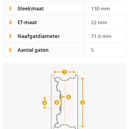
3
Steekmaat
130 mm
4
ET-maat
22 mm
5
Naafgatdiameter
71.6 mm
6
Aantal gaten
5