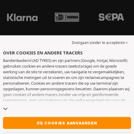
Doorgaan zonder te accepteren >
OVER COOKIES EN ANDERE TRACERS
Bandenleader.nl (AD TYRES) en zijn partners (Google, Hotjar, Microsoft)
gebruiken cookies en andere tracers (webstorage) om de goede
werking van de site te verzekeren, uw navigatie te vergemakkelijken,
statistische metingen uit te voeren en om zijn reclamecampagnes te
personaliseren. Cookies en andere tracers die op uw terminal zijn
opgeslagen, kunnen persoonsgegevens bevatten. Daarom plaatsen wij
geen cookies of andere tracers zonder uw vrije en geïnformeerde
toestemming, met uitzondering van die welke essentieel zijn voor de
werking van de site. We bewaren uw keuze 6 maanden. U kunt uw
toestemming op elk moment intrekken door naar de pagina over
cookies en andere tracers
te gaan. U kunt ervoor kiezen om verder te
surfen zonder het deponeren van cookies of andere tracers te
DE COOKIES AANVAARDEN
aanvaarden. Weigering verhindert de toegang tot diensten niet AD