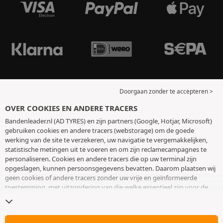
Doorgaan zonder te accepteren >
OVER COOKIES EN ANDERE TRACERS
Bandenleader.nl (AD TYRES) en zijn partners (Google, Hotjar, Microsoft)
gebruiken cookies en andere tracers (webstorage) om de goede
werking van de site te verzekeren, uw navigatie te vergemakkelijken,
statistische metingen uit te voeren en om zijn reclamecampagnes te
personaliseren. Cookies en andere tracers die op uw terminal zijn
opgeslagen, kunnen persoonsgegevens bevatten. Daarom plaatsen wij
geen cookies of andere tracers zonder uw vrije en geïnformeerde
toestemming, met uitzondering van die welke essentieel zijn voor de
werking van de site. We bewaren uw keuze 6 maanden. U kunt uw
toestemming op elk moment intrekken door naar de pagina over
cookies en andere tracers
te gaan. U kunt ervoor kiezen om verder te