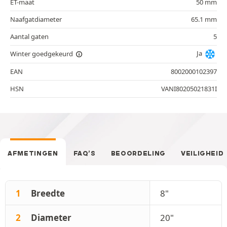
ET-maat
50 mm
Naafgatdiameter
65.1 mm
Aantal gaten
5
Ja
Winter goedgekeurd
EAN
8002000102397
HSN
VANI80205021831I
AFMETINGEN
FAQ’S
BEOORDELING
VEILIGHEID
1
Breedte
8"
2
Diameter
20"