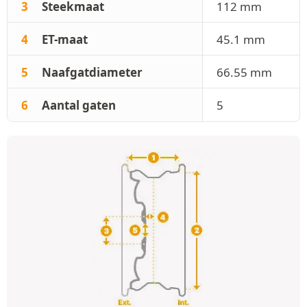
3
Steekmaat
112 mm
4
ET-maat
45.1 mm
5
Naafgatdiameter
66.55 mm
6
Aantal gaten
5