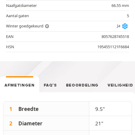
Naafgatdiameter
66.55 mm
Aantal gaten
5
Ja
Winter goedgekeurd
EAN
8057628745518
HSN
1954551121F6684
AFMETINGEN
FAQ’S
BEOORDELING
VEILIGHEID
1
Breedte
9.5"
2
Diameter
21"