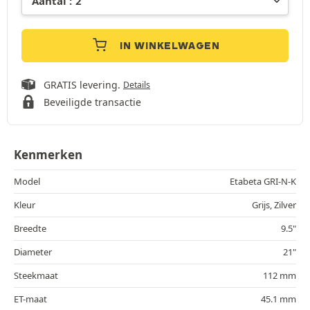
IN WINKELWAGEN
GRATIS levering.
Details
Beveiligde transactie
Kenmerken
Model
Etabeta GRI-N-K
Kleur
Grijs, Zilver
Breedte
9.5"
Diameter
21"
Steekmaat
112 mm
ET-maat
45.1 mm