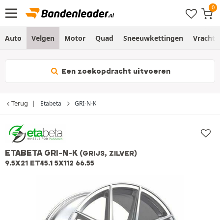
Auto
Velgen
Motor
Quad
Sneeuwkettingen
Vracht
Een zoekopdracht uitvoeren
Terug
Etabeta
GRI-N-K
ETABETA GRI-N-K
(GRIJS, ZILVER)
9.5X21 ET45.1 5X112 66.55