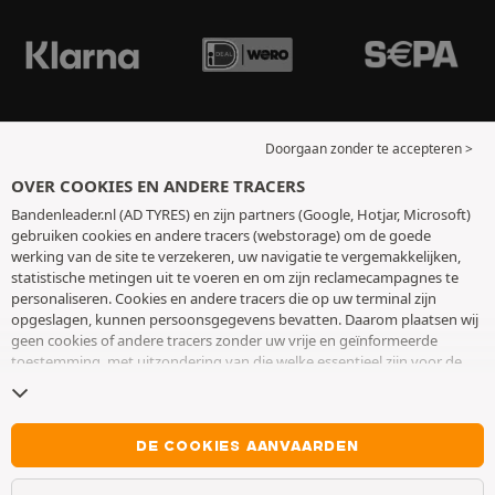
Doorgaan zonder te accepteren >
OVER COOKIES EN ANDERE TRACERS
Bandenleader.nl (AD TYRES) en zijn partners (Google, Hotjar, Microsoft)
gebruiken cookies en andere tracers (webstorage) om de goede
werking van de site te verzekeren, uw navigatie te vergemakkelijken,
statistische metingen uit te voeren en om zijn reclamecampagnes te
personaliseren. Cookies en andere tracers die op uw terminal zijn
opgeslagen, kunnen persoonsgegevens bevatten. Daarom plaatsen wij
geen cookies of andere tracers zonder uw vrije en geïnformeerde
toestemming, met uitzondering van die welke essentieel zijn voor de
werking van de site. We bewaren uw keuze 6 maanden. U kunt uw
toestemming op elk moment intrekken door naar de pagina over
cookies en andere tracers
te gaan. U kunt ervoor kiezen om verder te
surfen zonder het deponeren van cookies of andere tracers te
DE COOKIES AANVAARDEN
aanvaarden. Weigering verhindert de toegang tot diensten niet AD
TYRES. Voor meer informatie,
bezoek de cookies en andere tracers