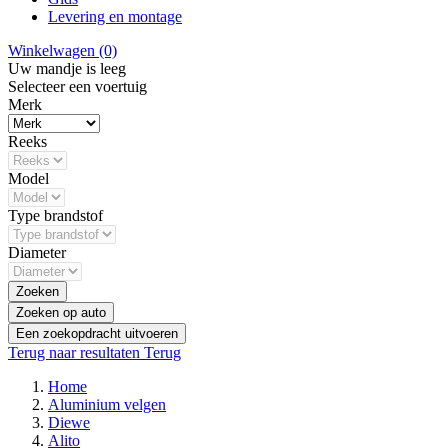
Levering en montage
Winkelwagen
(0)
Uw mandje is leeg
Selecteer een voertuig
Merk
Reeks
Model
Type brandstof
Diameter
Zoeken
Zoeken op auto
Een zoekopdracht uitvoeren
Terug naar resultaten
Terug
Home
Aluminium velgen
Diewe
Alito