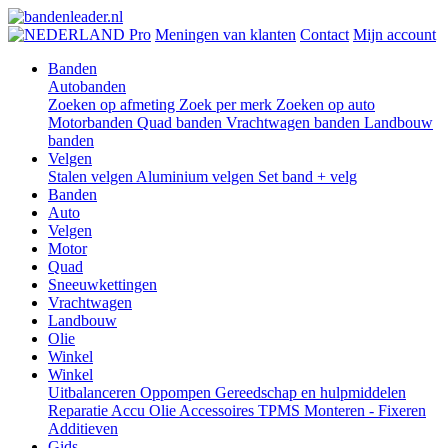
Pro
Meningen van klanten
Contact
Mijn account
Banden
Autobanden
Zoeken op afmeting
Zoek per merk
Zoeken op auto
Motorbanden
Quad banden
Vrachtwagen banden
Landbouw
banden
Velgen
Stalen velgen
Aluminium velgen
Set band + velg
Banden
Auto
Velgen
Motor
Quad
Sneeuwkettingen
Vrachtwagen
Landbouw
Olie
Winkel
Winkel
Uitbalanceren
Oppompen
Gereedschap en hulpmiddelen
Reparatie
Accu
Olie
Accessoires
TPMS
Monteren - Fixeren
Additieven
Gids