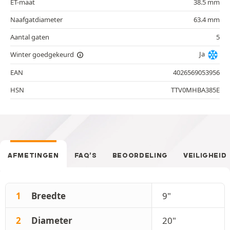
ET-maat
38.5 mm
Naafgatdiameter
63.4 mm
Aantal gaten
5
Ja
Winter goedgekeurd
EAN
4026569053956
HSN
TTV0MHBA385E
AFMETINGEN
FAQ’S
BEOORDELING
VEILIGHEID
1
Breedte
9"
2
Diameter
20"