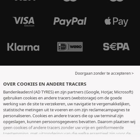
Doorgaan zonder te accepteren >
OVER COOKIES EN ANDERE TRACERS
Bandenleader.nl (AD TYRES) en zijn partners (Google, Hotjar, Microsoft)
gebruiken cookies en andere tracers (webstorage) om de goede
werking van de site te verzekeren, uw navigatie te vergemakkelijken,
statistische metingen uit te voeren en om zijn reclamecampagnes te
personaliseren. Cookies en andere tracers die op uw terminal zijn
opgeslagen, kunnen persoonsgegevens bevatten. Daarom plaatsen wij
geen cookies of andere tracers zonder uw vrije en geïnformeerde
toestemming, met uitzondering van die welke essentieel zijn voor de
werking van de site. We bewaren uw keuze 6 maanden. U kunt uw